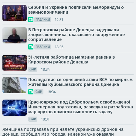
Сербия и Украина подписали меморандум о
взаимопонимании
19:31
ПАБЛИКИ
В Петровском районе Донецка задержали
злоумышленника, оказавшего вооруженное
сопротивление
18:36
ПАБЛИКИ
51-летняя работница магазина ранена в
Кировском районе Донецка
18:34
СМИ
Последствия сегодняшней атаки ВСУ по мирным
жителям Куйбышевского района Донецка
18:34
СМИ
Красноярское под Добропольем освобождено!
Инженерная подготовка, разведка и разработка
маршрутов помогли выполнить задачу
18:31
СМИ
Женщина пострадала при налете украинских дронов на
Донецк, сообщил мэр города. Раненой уже
оказали