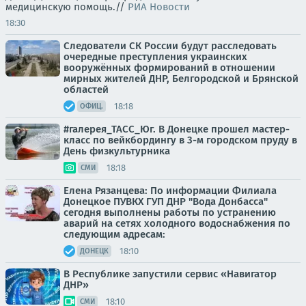
медицинскую помощь.//
РИА Новости
18:30
Следователи СК России будут расследовать
очередные преступления украинских
вооружённых формирований в отношении
мирных жителей ДНР, Белгородской и Брянской
областей
18:18
ОФИЦ.
#галерея_ТАСС_Юг. В Донецке прошел мастер-
класс по вейкбордингу в 3-м городском пруду в
День физкультурника
18:18
СМИ
Елена Рязанцева: По информации Филиала
Донецкое ПУВКХ ГУП ДНР "Вода Донбасса"
сегодня выполнены работы по устранению
аварий на сетях холодного водоснабжения по
следующим адресам:
18:10
ДОНЕЦК
В Республике запустили сервис «Навигатор
ДНР»
18:10
СМИ