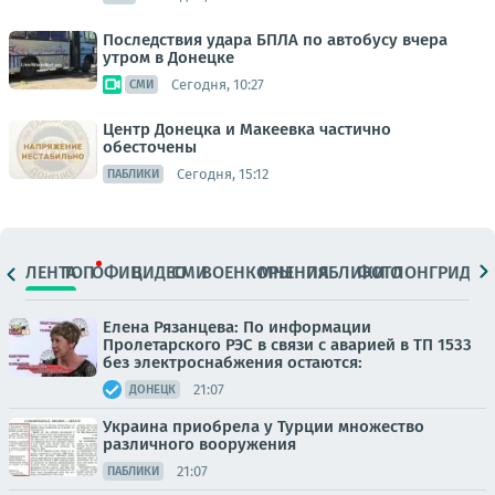
Последствия удара БПЛА по автобусу вчера
утром в Донецке
Сегодня, 10:27
СМИ
Центр Донецка и Макеевка частично
обесточены
Сегодня, 15:12
ПАБЛИКИ
ЛЕНТА
ТОП
ОФИЦ.
ВИДЕО
СМИ
ВОЕНКОРЫ
МНЕНИЯ
ПАБЛИКИ
ФОТО
ЛОНГРИДЫ
Елена Рязанцева: По информации
Пролетарского РЭС в связи с аварией в ТП 1533
без электроснабжения остаются:
21:07
ДОНЕЦК
Украина приобрела у Турции множество
различного вооружения
21:07
ПАБЛИКИ