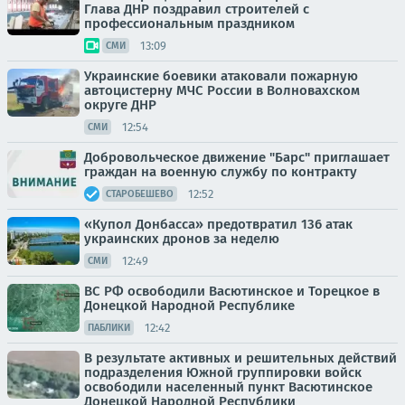
Глава ДНР поздравил строителей с
профессиональным праздником
13:09
СМИ
Украинские боевики атаковали пожарную
автоцистерну МЧС России в Волновахском
округе ДНР
12:54
СМИ
Добровольческое движение "Барс" приглашает
граждан на военную службу по контракту
12:52
СТАРОБЕШЕВО
«Купол Донбасса» предотвратил 136 атак
украинских дронов за неделю
12:49
СМИ
ВС РФ освободили Васютинское и Торецкое в
Донецкой Народной Республике
12:42
ПАБЛИКИ
В результате активных и решительных действий
подразделения Южной группировки войск
освободили населенный пункт Васютинское
Донецкой Народной Республики