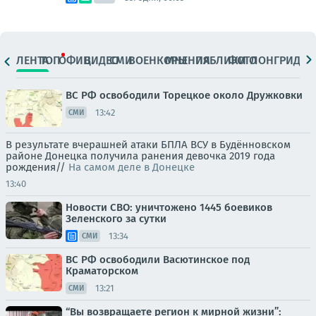
ЛЕНТА
ТОП
ОФИЦ.
ВИДЕО
СМИ
ВОЕНКОРЫ
МНЕНИЯ
ПАБЛИКИ
ФОТО
ЛОНГРИДЫ
ВС РФ освободили Торецкое около Дружковки
13:42
СМИ
В результате вчерашней атаки БПЛА ВСУ в Будённовском
районе Донецка получила ранения девочка 2019 года
рождения//
На самом деле в Донецке
13:40
Новости СВО: уничтожено 1445 боевиков
Зеленского за сутки
13:34
СМИ
ВС РФ освободили Васютинское под
Краматорском
13:21
СМИ
“Вы возвращаете регион к мирной жизни”: