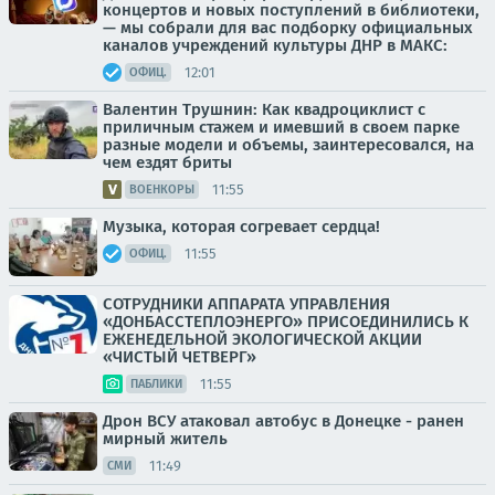
концертов и новых поступлений в библиотеки,
— мы собрали для вас подборку официальных
каналов учреждений культуры ДНР в МАКС:
12:01
ОФИЦ.
Валентин Трушнин: Как квадроциклист с
приличным стажем и имевший в своем парке
разные модели и объемы, заинтересовался, на
чем ездят бриты
11:55
ВОЕНКОРЫ
Музыка, которая согревает сердца!
11:55
ОФИЦ.
СОТРУДНИКИ АППАРАТА УПРАВЛЕНИЯ
«ДОНБАССТЕПЛОЭНЕРГО» ПРИСОЕДИНИЛИСЬ К
ЕЖЕНЕДЕЛЬНОЙ ЭКОЛОГИЧЕСКОЙ АКЦИИ
«ЧИСТЫЙ ЧЕТВЕРГ»
11:55
ПАБЛИКИ
Дрон ВСУ атаковал автобус в Донецке - ранен
мирный житель
11:49
СМИ