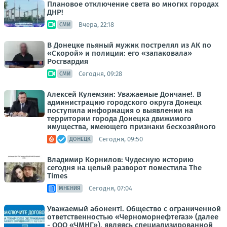
Плановое отключение света во многих городах
ДНР!
Вчера, 22:18
СМИ
В Донецке пьяный мужик пострелял из АК по
«Скорой» и полиции: его «запаковала»
Росгвардия
Сегодня, 09:28
СМИ
Алексей Кулемзин: Уважаемые Дончане!. В
администрацию городского округа Донецк
поступила информация о выявлении на
территории города Донецка движимого
имущества, имеющего признаки бесхозяйного
Сегодня, 09:50
ДОНЕЦК
Владимир Корнилов: Чудесную историю
сегодня на целый разворот поместила The
Times
Сегодня, 07:04
МНЕНИЯ
Уважаемый абонент!. Общество с ограниченной
ответственностью «Черноморнефтегаз» (далее
- ООО «ЧМНГ»), являясь специализированной