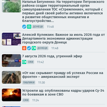
Наталья Бегуненко: На территории Петровского
района создан территориальный орган
самоуправления ТОС «Стремление», который с
первых дней своей работы активно включился
в развитие общественных инициатив и
благоустройство...
11:48
ДОНЕЦК
Алексей Кулемзин: Важное за июль 2026 года от
Департамента экономики администрации
городского округа Донецк
11:48
ДОНЕЦК
7 августа 2026 года, утренний эфир
11:42
СМИ
«От нас скрывают правду об успехах России на
фронте» – американский эксперт
11:30
ПАБЛИКИ
Устроили ад: опубликованы кадры ударов Су-34
по боевикам в зоне СВО
11:24
СМИ