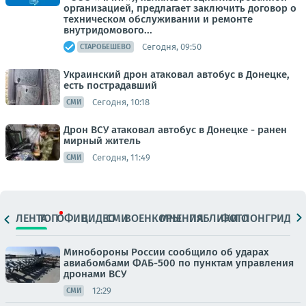
организацией, предлагает заключить договор о
техническом обслуживании и ремонте
внутридомового...
Сегодня, 09:50
СТАРОБЕШЕВО
Украинский дрон атаковал автобус в Донецке,
есть пострадавший
Сегодня, 10:18
СМИ
Дрон ВСУ атаковал автобус в Донецке - ранен
мирный житель
Сегодня, 11:49
СМИ
ЛЕНТА
ТОП
ОФИЦ.
ВИДЕО
СМИ
ВОЕНКОРЫ
МНЕНИЯ
ПАБЛИКИ
ФОТО
ЛОНГРИДЫ
Минобороны России сообщило об ударах
авиабомбами ФАБ-500 по пунктам управления
дронами ВСУ
12:29
СМИ