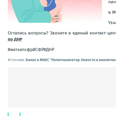
лич
в М
Узн
Остались вопросы? Звоните в единый контакт-цент
по ДНР
#маткапсфр#СФР#ДНР
Источник:
Канал в МАКС "Политнавигатор. Новости и аналитик