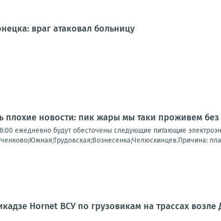
нецка: враг атаковал больницу
нь плохие новости: пик жары мы таки проживем без
о 18:00 ежедневно будут обесточены следующие питающие электроэ
тченково;Южная;Трудовская;Вознесенка;Челюскинцев.Причина: пл
кадзе Hornet ВСУ по грузовикам на трассах возле