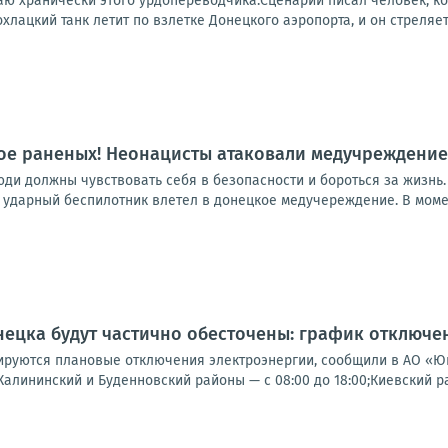
аю хранически этого урдопереводчика.Сценарий писал человек, ко
хлацкий танк летит по взлетке Донецкого аэропорта, и он стреляет 
ое раненых! Неонацисты атаковали медучреждение
юди должны чувствовать себя в безопасности и бороться за жизнь
ударный беспилотник влетел в донецкое медучереждение. В момент
ецка будут частично обесточены: график отключени
ируются плановые отключения электроэнергии, сообщили в АО «
;Калининский и Буденновский районы — с 08:00 до 18:00;Киевский рай