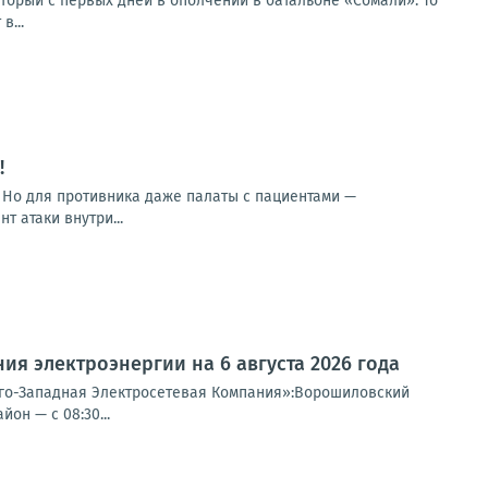
торый с первых дней в ополчении в батальоне «Сомали». То
в...
!
. Но для противника даже палаты с пациентами —
 атаки внутри...
я электроэнергии на 6 августа 2026 года
Юго-Западная Электросетевая Компания»:Ворошиловский
он — с 08:30...