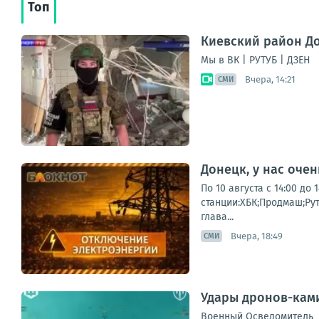
Топ
Киевский район До
Мы в ВК | РУТУБ | ДЗЕН
Вчера, 14:21
СМИ
Донецк, у нас оче
По 10 августа с 14:00 д
станции:ХБК;Продмаш;Ру
глава...
Вчера, 18:49
СМИ
Удары дронов-ками
Военный Осведомитель