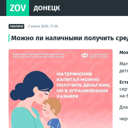
ZOV
ДОНЕЦК
2 июня 2026, 17:26
ПАБЛИКИ
Можно ли наличными получить сред
Мож
Мат
дет
Ест
сер
на 
Для
че