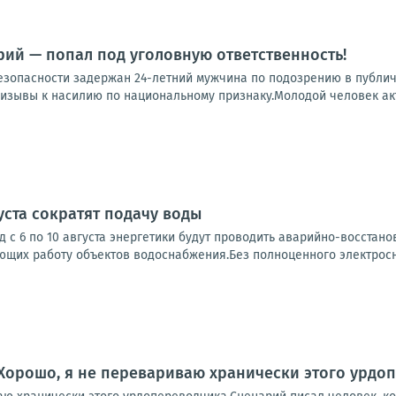
ий — попал под уголовную ответственность!
зопасности задержан 24-летний мужчина по подозрению в публичн
изывы к насилию по национальному признаку.Молодой человек акт
густа сократят подачу воды
д с 6 по 10 августа энергетики будут проводить аварийно-восстан
ющих работу объектов водоснабжения.Без полноценного электросн
Хорошо, я не перевариваю хранически этого урдо