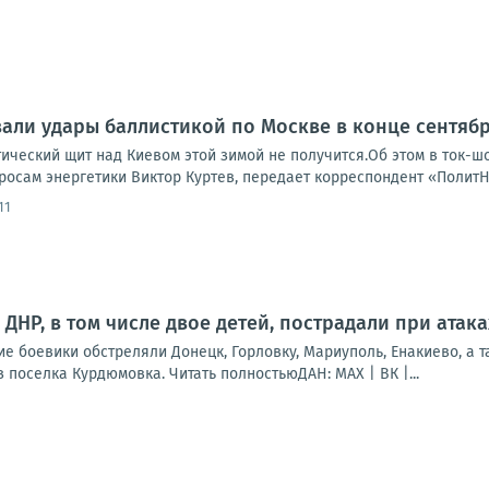
али удары баллистикой по Москве в конце сентяб
тический щит над Киевом этой зимой не получится.Об этом в ток-
росам энергетики Виктор Куртев, передает корреспондент «ПолитН
11
ДНР, в том числе двое детей, пострадали при атак
ие боевики обстреляли Донецк, Горловку, Мариуполь, Енакиево, а 
 поселка Курдюмовка. Читать полностьюДАН: MAX | ВК |...