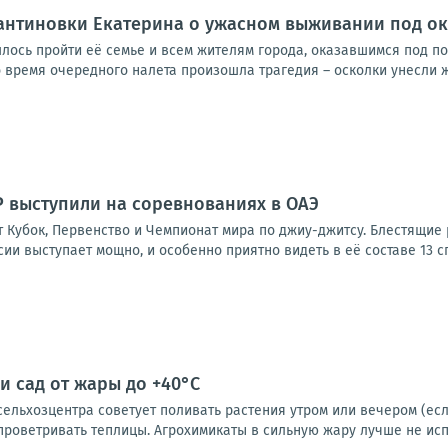
антиновки Екатерина о ужасном выживании под о
ось пройти её семье и всем жителям города, оказавшимся под п
 время очередного налета произошла трагедия – осколки унесли ж
 выступили на соревнованиях в ОАЭ
ят Кубок, Первенство и Чемпионат мира по джиу-джитсу. Блестящи
ии выступает мощно, и особенно приятно видеть в её составе 13 сп
и сад от жары до +40°C
льхозцентра советует поливать растения утром или вечером (если
проветривать теплицы. Агрохимикаты в сильную жару лучше не испол