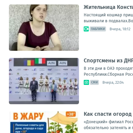
Жительница Конст
Настоящий кошмар пришл
выживали в подвалах.Во
Вчера, 18:12
ПАБЛИКИ
Спортсмены из ДНР
В эти дни в ОАЭ проход
Республики.Сборная Росс
Вчера, 22:04
СМИ
Как спасти огород 
«Донецкий» филиал Россе
обязательно затенять и 