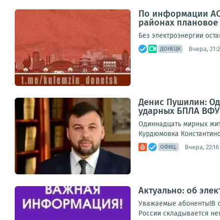
По информации АО
районах плановое
Без электроэнергии оста
Вчера, 21:
ДОНЕЦК
Денис Пушилин: Од
ударных БПЛА ВФУ
Одиннадцать мирных жите
Курдюмовка Константинов
Вчера, 22:16
ОФИЦ.
Актуально: об эле
Уважаемые абоненты!В с
России складывается неп