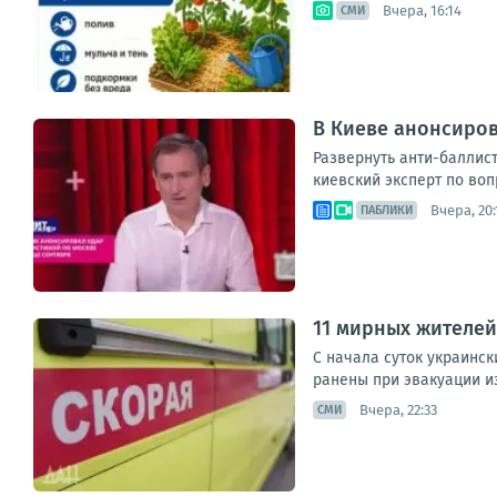
Вчера, 16:14
СМИ
В Киеве анонсиров
Развернуть анти-баллис
киевский эксперт по воп
Вчера, 20:
ПАБЛИКИ
11 мирных жителей 
С начала суток украинск
ранены при эвакуации из
Вчера, 22:33
СМИ