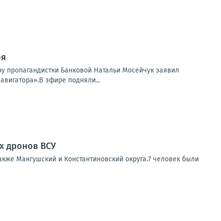
ря
шоу пропагандистки Банковой Натальи Мосейчук заявил
авигатора».В эфире подняли...
ах дронов ВСУ
также Мангушский и Константиновский округа.7 человек были