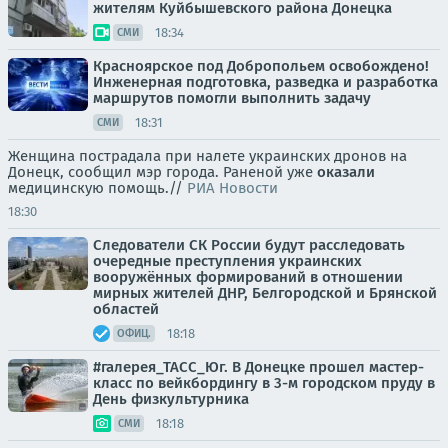
жителям Куйбышевского района Донецка
18:34
СМИ
Красноярское под Добропольем освобождено!
Инженерная подготовка, разведка и разработка
маршрутов помогли выполнить задачу
18:31
СМИ
Женщина пострадала при налете украинских дронов на
Донецк, сообщил мэр города. Раненой уже
оказали
медицинскую помощь.//
РИА Новости
18:30
Следователи СК России будут расследовать
очередные преступления украинских
вооружённых формирований в отношении
мирных жителей ДНР, Белгородской и Брянской
областей
18:18
ОФИЦ.
#галерея_ТАСС_Юг. В Донецке прошел мастер-
класс по вейкбордингу в 3-м городском пруду в
День физкультурника
18:18
СМИ