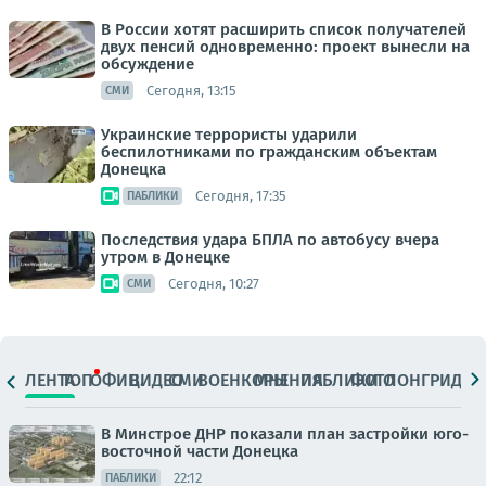
В России хотят расширить список получателей
двух пенсий одновременно: проект вынесли на
обсуждение
Сегодня, 13:15
СМИ
Украинские террористы ударили
беспилотниками по гражданским объектам
Донецка
Сегодня, 17:35
ПАБЛИКИ
Последствия удара БПЛА по автобусу вчера
утром в Донецке
Сегодня, 10:27
СМИ
ЛЕНТА
ТОП
ОФИЦ.
ВИДЕО
СМИ
ВОЕНКОРЫ
МНЕНИЯ
ПАБЛИКИ
ФОТО
ЛОНГРИДЫ
В Минстрое ДНР показали план застройки юго-
восточной части Донецка
22:12
ПАБЛИКИ