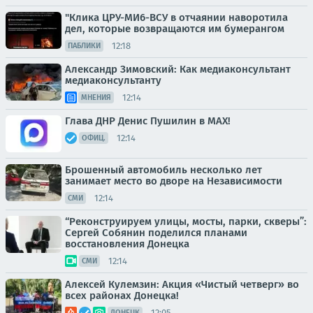
"Клика ЦРУ-МИ6-ВСУ в отчаянии наворотила
дел, которые возвращаются им бумерангом
12:18
ПАБЛИКИ
Александр Зимовский: Как медиаконсультант
медиаконсультанту
12:14
МНЕНИЯ
Глава ДНР Денис Пушилин в МАХ!
12:14
ОФИЦ.
Брошенный автомобиль несколько лет
занимает место во дворе на Независимости
12:14
СМИ
“Реконструируем улицы, мосты, парки, скверы”:
Сергей Собянин поделился планами
восстановления Донецка
12:14
СМИ
Алексей Кулемзин: Акция «Чистый четверг» во
всех районах Донецка!
12:05
ДОНЕЦК