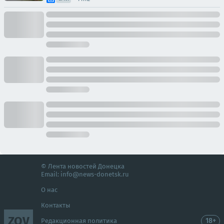
© Лента новостей Донецка
Email:
info@news-donetsk.ru
О нас
Контакты
ZOV
18+
Редакционная политика