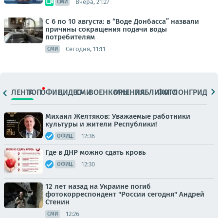
Вчера, 21:27
СМИ
С 6 по 10 августа: в “Воде Донбасса” назвали
причины сокращения подачи воды
потребителям
Сегодня, 11:11
СМИ
ЛЕНТА
ТОП
ОФИЦ.
ВИДЕО
СМИ
ВОЕНКОРЫ
МНЕНИЯ
ПАБЛИКИ
ФОТО
ЛОНГРИДЫ
Михаил Желтяков: Уважаемые работники
культуры и жители Республики!
12:36
ОФИЦ.
Где в ДНР можно сдать кровь
12:30
ОФИЦ.
12 лет назад на Украине погиб
фотокорреспондент "России сегодня" Андрей
Стенин
12:26
СМИ