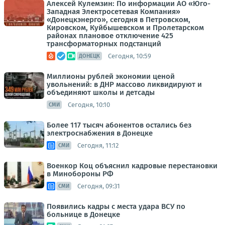
Алексей Кулемзин: По информации АО «Юго-
Западная Электросетевая Компания»
«Донецкэнерго», сегодня в Петровском,
Кировском, Куйбышевском и Пролетарском
районах плановое отключение 425
трансформаторных подстанций
Сегодня, 10:59
ДОНЕЦК
Миллионы рублей экономии ценой
увольнений: в ДНР массово ликвидируют и
объединяют школы и детсады
Сегодня, 10:10
СМИ
Более 117 тысяч абонентов остались без
электроснабжения в Донецке
Сегодня, 11:12
СМИ
Военкор Коц объяснил кадровые перестановки
в Минобороны РФ
Сегодня, 09:31
СМИ
Появились кадры с места удара ВСУ по
больнице в Донецке