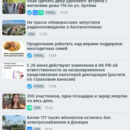
«Как сделать двор удобнее»: встреча с
жителями дома 116 по ул. Артёма
11:37
ОФИЦ.
На трассе «Новороссия» запустили
радиооповещение о беспилотниках
11:35
СМИ
Продолжаем работать над мерами поддержки
многодетных семей
11:19
ОФИЦ.
С 26 июня действуют изменения в НК РФ об
ответственности за несвоевременное
представление налоговой декларации (расчета
по страховым взносам)
11:19
ОФИЦ.
300 участников, одна площадка и заряд энергии
на весь день
11:14
СМИ
Более 117 тысяч абонентов остались без
электроснабжения в Донецке
11:12
СМИ