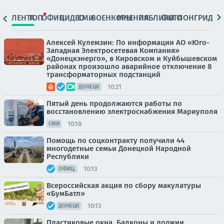
ЛЕНТА
ТОП
ОФИЦ.
ВИДЕО
СМИ
ВОЕНКОРЫ
МНЕНИЯ
ПАБЛИКИ
ФОТО
ЛОНГРИДЫ
Алексей Кулемзин: По информации АО «Юго-
Западная Электросетевая Компания»
«Донецкэнерго», в Кировском и Куйбышевском
районах произошло аварийное отключение 8
трансформаторных подстанций
10:21
ДОНЕЦК
Пятый день продолжаются работы по
восстановлению электроснабжения Мариуполя
10:18
СМИ
Помощь по соцконтракту получили 44
многодетные семьи Донецкой Народной
Республики
10:13
ОФИЦ.
Всероссийская акция по сбору макулатуры
«БумБатл»
10:13
ДОНЕЦК
Пластиковые окна. Балконы и лоджии