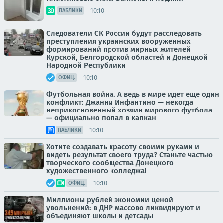
10:10
ПАБЛИКИ
Следователи СК России будут расследовать
преступления украинских вооруженных
формирований против мирных жителей
Курской, Белгородской областей и Донецкой
Народной Республики
10:10
ОФИЦ.
Футбольная война. А ведь в мире идет еще один
конфликт: Джанни Инфантино — некогда
неприкосновенный хозяин мирового футбола
— официально попал в капкан
10:10
ПАБЛИКИ
Хотите создавать красоту своими руками и
видеть результат своего труда? Станьте частью
творческого сообщества Донецкого
художественного колледжа!
10:10
ОФИЦ.
Миллионы рублей экономии ценой
увольнений: в ДНР массово ликвидируют и
объединяют школы и детсады