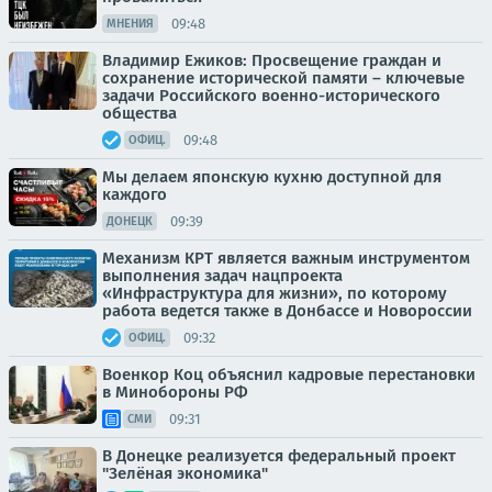
09:48
МНЕНИЯ
Владимир Ежиков: Просвещение граждан и
сохранение исторической памяти – ключевые
задачи Российского военно-исторического
общества
09:48
ОФИЦ.
Мы делаем японскую кухню доступной для
каждого
09:39
ДОНЕЦК
Механизм КРТ является важным инструментом
выполнения задач нацпроекта
«Инфраструктура для жизни», по которому
работа ведется также в Донбассе и Новороссии
09:32
ОФИЦ.
Военкор Коц объяснил кадровые перестановки
в Минобороны РФ
09:31
СМИ
В Донецке реализуется федеральный проект
"Зелёная экономика"