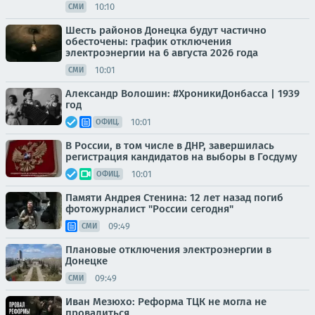
10:10
СМИ
Шесть районов Донецка будут частично
обесточены: график отключения
электроэнергии на 6 августа 2026 года
10:01
СМИ
Александр Волошин: #ХроникиДонбасса | 1939
год
10:01
ОФИЦ.
В России, в том числе в ДНР, завершилась
регистрация кандидатов на выборы в Госдуму
10:01
ОФИЦ.
Памяти Андрея Стенина: 12 лет назад погиб
фотожурналист "России сегодня"
09:49
СМИ
Плановые отключения электроэнергии в
Донецке
09:49
СМИ
Иван Мезюхо: Реформа ТЦК не могла не
провалиться