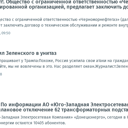
!. Общество с ограниченной ответственностью «Ч
ированной организацией, предлагает заключить д
ство с ограниченной ответственностью «Черноморнефтегаз» (да
т заключить договор о техническом обслуживании и ремонте внутр
 09:50
ил Зеленского в унитаз
рашивает у Трампа:Похоже, Россия усилила свои атаки на граждан
те, мы не вовлечены в это. Нас разделяет океан.Журналист:Зеленс
08
: По информации АО «Юго-Западная Электросетева
плановое отключение 62 трансформаторных подст
Западная Электросетевая Компания» «Донецкэнерго», сегодня в
энергии остаются 10405 абонентов.