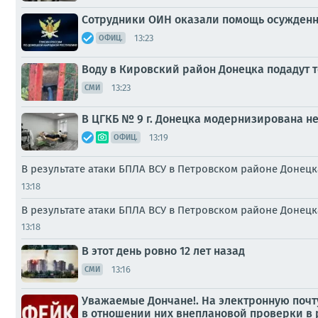
Сотрудники ОИН оказали помощь осужденн
13:23
ОФИЦ.
Воду в Кировский район Донецка подадут т
13:23
СМИ
В ЦГКБ № 9 г. Донецка модернизирована н
13:19
ОФИЦ.
В результате атаки БПЛА ВСУ в Петровском районе Донец
13:18
В результате атаки БПЛА ВСУ в Петровском районе Донец
13:18
В этот день ровно 12 лет назад
13:16
СМИ
Уважаемые Дончане!. На электронную поч
в отношении них внеплановой проверки в р