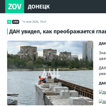
ZOV
ДОНЕЦК
14 мая 2026, 19:41
СМИ
ДАН увидел, как преображается гл
ДАН
Зна
цве
ДАН
уже
ДАН