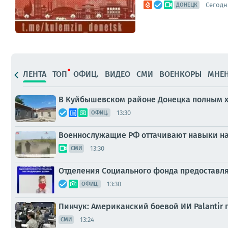
Сегодня
ДОНЕЦК
ЛЕНТА
ТОП
ОФИЦ.
ВИДЕО
СМИ
ВОЕНКОРЫ
МНЕ
В Куйбышевском районе Донецка полным х
13:30
ОФИЦ.
Военнослужащие РФ оттачивают навыки на
13:30
СМИ
Отделения Социального фонда предоставля
13:30
ОФИЦ.
Пинчук: Американский боевой ИИ Palantir 
13:24
СМИ