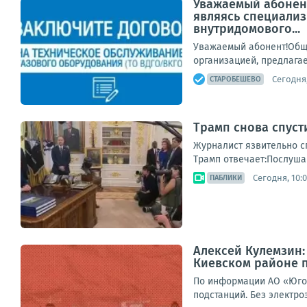
Уважаемый абонент
являясь специализ
внутридомового...
Уважаемый абонент!Обще
организацией, предлагае
Сегодня,
СТАРОБЕШЕВО
Трамп снова спуст
Журналист язвительно сп
Трамп отвечает:Послушай
Сегодня, 10:
ПАБЛИКИ
Алексей Кулемзин
Киевском районе 
По информации АО «Юго-
подстанций. Без электро