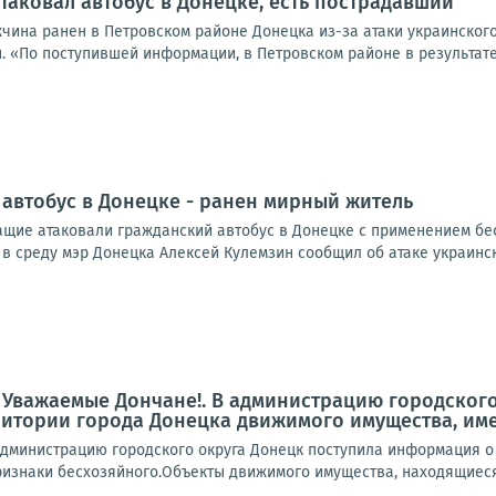
таковал автобус в Донецке, есть пострадавший
жчина ранен в Петровском районе Донецка из-за атаки украинског
. «По поступившей информации, в Петровском районе в результате
 автобус в Донецке - ранен мирный житель
щие атаковали гражданский автобус в Донецке с применением бес
 в среду мэр Донецка Алексей Кулемзин сообщил об атаке украинск
 Уважаемые Дончане!. В администрацию городског
ритории города Донецка движимого имущества, им
дминистрацию городского округа Донецк поступила информация о
знаки бесхозяйного.Объекты движимого имущества, находящиеся по 