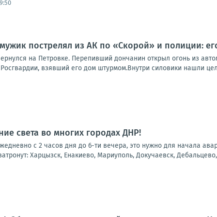
9:50
мужик пострелял из АК по «Скорой» и полиции: ег
ернулся на Петровке. Перепивший дончанин открыл огонь из автом
Росгвардии, взявший его дом штурмом.Внутри силовики нашли целы
ие света во многих городах ДНР!
 ежедневно с 2 часов дня до 6-ти вечера, это нужно для начала ав
атронут: Харцызск, Енакиево, Мариуполь, Докучаевск, Дебальцево, 