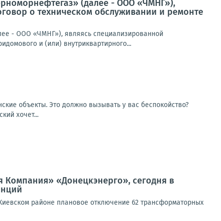
ерноморнефтегаз» (далее - ООО «ЧМНГ»),
оговор о техническом обслуживании и ремонте
лее - ООО «ЧМНГ»), являясь специализированной
идомового и (или) внутриквартирного...
ские объекты. Это должно вызывать у вас беспокойство?
кий хочет...
я Компания» «Донецкэнерго», сегодня в
анций
 Киевском районе плановое отключение 62 трансформаторных