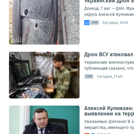
Украинский дрон а
Донецк, 7 авг — ДАН. Му
округа Алексей Кулемзин
Сегодня, 10:18
СМИ
Дрон ВСУ атаковал
Украинские военнослужа
публикации сказано, что
Сегодня, 11:49
СМИ
Алексей Кулемзин:
выявлении на тер
Уважаемые Дончане! В а
имущества, имеющего при