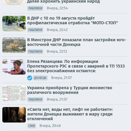
далее хоронить украинский народ
Вчера, 22:54
ПАБЛИКИ
В ДНР с 10 по 19 августа пройдёт
профилактическая отработка "МОТО-СТОП"
Вчера, 22:42
ПАБЛИКИ
В Минстрое ДНР показали план застройки юго-
восточной части Донецка
Вчера, 22:12
ПАБЛИКИ
Елена Рязанцева: По информации
Пролетарского РЭС в связи с аварией в ТП 1533
без электроснабжения остаются:
Вчера, 21:07
ДОНЕЦК
Украина приобрела у Турции множество
различного вооружения
Вчера, 21:07
ПАБЛИКИ
«Света нет, воды нет, лифт не работает»:
жители Донецка выживают в жару среди
отключений
Вчера, 20:46
СМИ