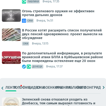
Вчера, 17:35
ПАБЛИКИ
Огонь стрелкового оружия не эффективен
против дальних дронов
Вчера, 14:51
СМИ
В России хотят расширить список получателей
двух пенсий одновременно: проект вынесли на
обсуждение
Вчера, 13:15
СМИ
По дополнительной информации, в результате
вражеской атаки БПЛА в Куйбышевском районе
были повреждены остекление еще 20 окон
Вчера, 17:37
ДОНЕЦК
ЛЕНТА
ТОП
ОФИЦ.
ВИДЕО
СМИ
ВОЕНКОРЫ
МНЕНИЯ
ПАБЛИКИ
ФОТО
ЛОНГРИДЫ
Зеленский снова отказался уходить из
Донбасса, тем самым выразил готовность и