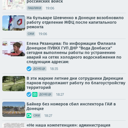
российских войск
19:06
ПАБЛИКИ
На бульваре Шевченко в Донецке возобновило
работу отделение МФЦ после капитального
ремонта
19:06
СМИ
Елена Рязанцева: По информации Филиала
Донецкое ПУВКХ ГУП ДНР "Вода Донбасса"
сегодня выполнены работы по устранению
аварий на сетях холодного водоснабжения по
следующим адресам:
18:35
ДОНЕЦК
В эти жаркие летние дни сотрудники Дирекции
парков продолжают работу по благоустройству
территорий
18:27
ДОНЕЦК
Байкер без номеров сбил инспектора ГАИ в
Донецке
18:27
СМИ
«Не наша компетенция»: администрация