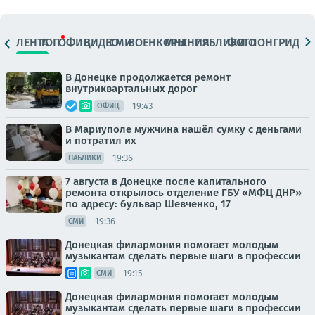
ЛЕНТА
ТОП
ОФИЦ.
ВИДЕО
СМИ
ВОЕНКОРЫ
МНЕНИЯ
ПАБЛИКИ
ФОТО
ЛОНГРИДЫ
В Донецке продолжается ремонт
внутриквартальных дорог
19:43
ОФИЦ.
В Мариуполе мужчина нашёл сумку с деньгами
и потратил их
19:36
ПАБЛИКИ
7 августа в Донецке после капитального
ремонта открылось отделение ГБУ «МФЦ ДНР»
по адресу: бульвар Шевченко, 17
19:36
СМИ
Донецкая филармония помогает молодым
музыкантам сделать первые шаги в профессии
19:15
СМИ
Донецкая филармония помогает молодым
музыкантам сделать первые шаги в профессии