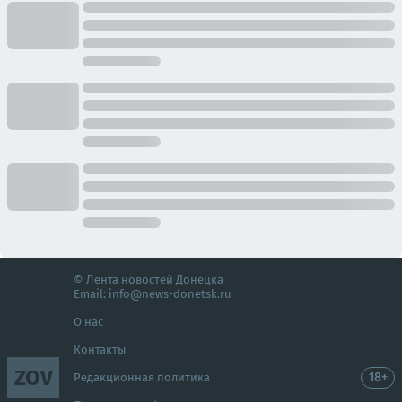
© Лента новостей Донецка
Email:
info@news-donetsk.ru
О нас
Контакты
ZOV
18+
Редакционная политика