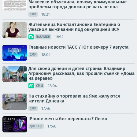
Макеевки объяснила, почему коммунальные
проблемы города должна решать не она
18:21
СМИ
Жительница Константиновки Екатерина о
ужасном выживании под оккупацией ВСУ
18:12
ПАБЛИКИ
Главные новости ТАСС / Юг к вечеру 7 августа:
18:04
СМИ
Для своей дочери и детей страны: Владимир
Агранович рассказал, как прошли съемки «Дома
на дереве»
18:04
СМИ
На стихийную торговлю на Яме жалуются
жители Донецка
17:46
СМИ
iPhone мечты без переплаты? Легко
17:40
ДОНЕЦК