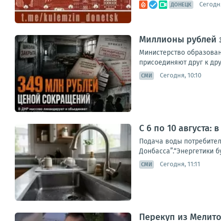
Сегодня
ДОНЕЦК
Миллионы рублей 
Министерство образован
присоединяют друг к дру
Сегодня, 10:10
СМИ
С 6 по 10 августа
Подача воды потребителя
Донбасса”.“Энергетики б
Сегодня, 11:11
СМИ
Перекуп из Мелито