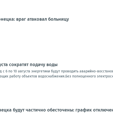
нецка: враг атаковал больницу
густа сократят подачу воды
д с 6 по 10 августа энергетики будут проводить аварийно-восстан
ющих работу объектов водоснабжения.Без полноценного электросн
ецка будут частично обесточены: график отключени