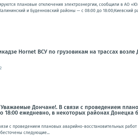
ируются плановые отключения электроэнергии, сообщили в АО «
;Калининский и Буденновский районы — с 08:00 до 18:00;Киевский рай
кадзе Hornet ВСУ по грузовикам на трассах возле
2
 Уважаемые Дончане!. В связи с проведением план
00 до 18:00 ежедневно, в некоторых районах Донецк
зи с проведением плановых аварийно-восстановительных работ с 6 
обесточены следующие...