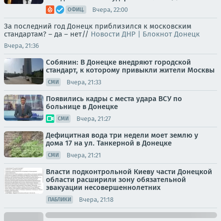
Вчера, 22:00
ОФИЦ.
За последний год Донецк приблизился к московским
стандартам? – да – нет//
Новости ДНР | Блокнот Донецк
Вчера, 21:36
Собянин: В Донецке внедряют городской
стандарт, к которому привыкли жители Москвы
Вчера, 21:33
СМИ
Появились кадры с места удара ВСУ по
больнице в Донецке
Вчера, 21:27
СМИ
Дефицитная вода три недели моет землю у
дома 17 на ул. Танкерной в Донецке
Вчера, 21:21
СМИ
Власти подконтрольной Киеву части Донецкой
области расширили зону обязательной
эвакуации несовершеннолетних
Вчера, 21:18
ПАБЛИКИ