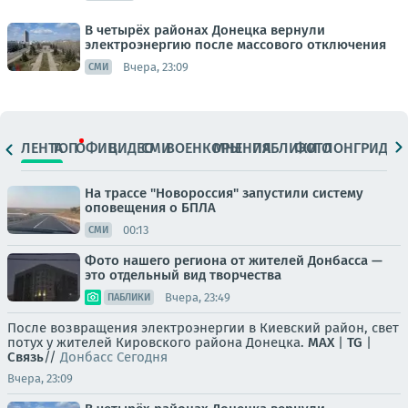
В четырёх районах Донецка вернули
электроэнергию после массового отключения
Вчера, 23:09
СМИ
ЛЕНТА
ТОП
ОФИЦ.
ВИДЕО
СМИ
ВОЕНКОРЫ
МНЕНИЯ
ПАБЛИКИ
ФОТО
ЛОНГРИДЫ
На трассе "Новороссия" запустили систему
оповещения о БПЛА
00:13
СМИ
Фото нашего региона от жителей Донбасса —
это отдельный вид творчества
Вчера, 23:49
ПАБЛИКИ
После возвращения электроэнергии в Киевский район, свет
потух у жителей Кировского района Донецка.
MAX
|
TG
|
Связь
//
Донбасс Сегодня
Вчера, 23:09