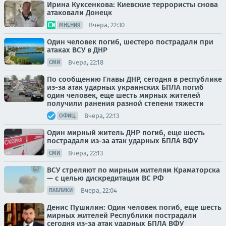
Ирина Куксенкова: Киевские террористы снова
атаковали Донецк
Вчера, 22:30
МНЕНИЯ
Один человек погиб, шестеро пострадали при
атаках ВСУ в ДНР
Вчера, 22:18
СМИ
По сообщению Главы ДНР, сегодня в республике
из-за атак ударных украинских БПЛА погиб
один человек, еще шесть мирных жителей
получили ранения разной степени тяжести
Вчера, 22:13
ОФИЦ.
Один мирный житель ДНР погиб, еще шесть
пострадали из-за атак ударных БПЛА ВФУ
Вчера, 22:13
СМИ
ВСУ стреляют по мирным жителям Краматорска
— с целью дискредитации ВС РФ
Вчера, 22:04
ПАБЛИКИ
Денис Пушилин: Один человек погиб, еще шесть
мирных жителей Республики пострадали
сегодня из-за атак ударных БПЛА ВФУ