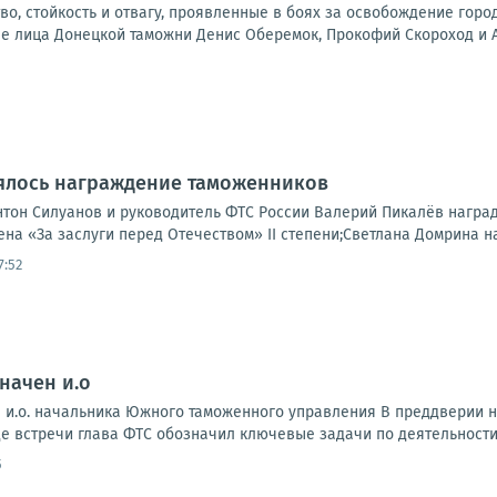
во, стойкость и отвагу, проявленные в боях за освобождение го
 лица Донецкой таможни Денис Оберемок, Прокофий Скороход и Ан
оялось награждение таможенников
тон Силуанов и руководитель ФТС России Валерий Пикалёв награ
на «За заслуги перед Отечеством» II степени;Светлана Домрина н
7:52
начен и.о
 и.о. начальника Южного таможенного управления В преддверии н
е встречи глава ФТС обозначил ключевые задачи по деятельности.
5