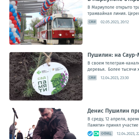
В Мариуполе открыто тр
трамвайная линия. Церем
02.05.2023, 20:12
СМИ
Пушилин: на Саур-
В своем телеграм-канал
деревья. Более тысячи х
12.04.2023, 23:30
СМИ
Денис Пушилин при
В среду, 12 апреля, вр
Памяти» принял участие
12.04.2023, 2
ОФИЦ.