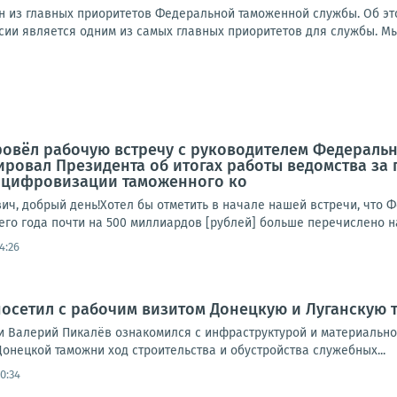
н из главных приоритетов Федеральной таможенной службы. Об эт
ии является одним из самых главных приоритетов для службы. Мы 
ровёл рабочую встречу с руководителем Федераль
ровал Президента об итогах работы ведомства за п
 цифровизации таможенного ко
вич, добрый день!Хотел бы отметить в начале нашей встречи, что
го года почти на 500 миллиардов [рублей] больше перечислено на
14:26
осетил с рабочим визитом Донецкую и Луганскую 
и Валерий Пикалёв ознакомился с инфраструктурой и материально
онецкой таможни ход строительства и обустройства служебных...
10:34