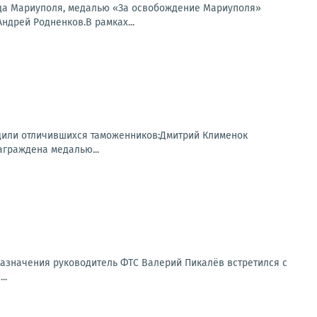
рода Мариуполя, медалью «За освобождение Мариуполя»
дрей Родненков.В рамках...
дили отличившихся таможенников:Дмитрий Клименок
аграждена медалью...
азначения руководитель ФТС Валерий Пикалёв встретился с
..