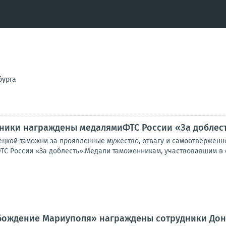
бурга
ники награждены медалямиФТС России «За доблес
ецкой таможни за проявленные мужество, отвагу и самоотверженн
С России «За доблесть».Медали таможенникам, участвовавшим в с
бождение Мариуполя» награждены сотрудники До