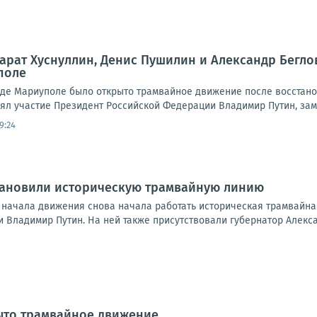
арат Хуснуллин, Денис Пушилин и Александр Бегло
поле
ороде Мариуполе было открыто трамвайное движение после восстан
л участие Президент Российской Федерации Владимир Путин, заме
9:24
тановили историческую трамвайную линию
 начала движения снова начала работать историческая трамвайн
 Владимир Путин. На ней также присутствовали губернатор Алексан
ыто трамвайное движение