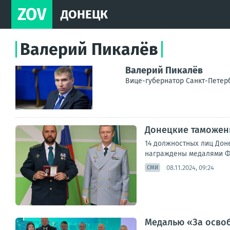
ZOV
ДОНЕЦК
Валерий Пикалёв
Валерий Пикалёв
Вице-губернатор Санкт-Петер
Донецкие таможен
14 должностных лиц Дон
награждены медалями ФТ
08.11.2024, 09:24
СМИ
Медалью «За осво