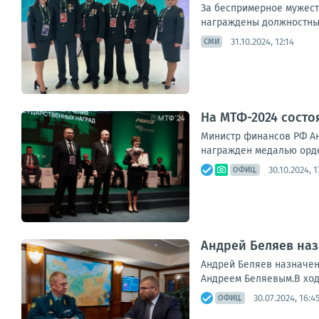
За беспримерное мужест
награждены должностные
31.10.2024, 12:14
СМИ
На МТФ-2024 сост
Министр финансов РФ Ан
награжден медалью орде
30.10.2024, 1
ОФИЦ.
Андрей Беляев наз
Андрей Беляев назначен
Андреем Беляевым.В ход
30.07.2024, 16:4
ОФИЦ.