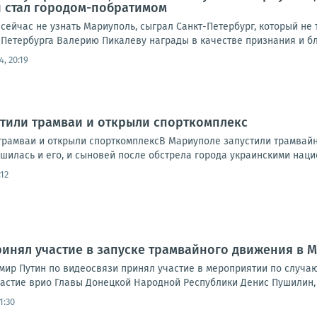
и стал городом-побратимом
 сейчас не узнать Мариуполь, сыграл Санкт-Петербург, который не
-Петербурга Валерию Пикалеву награды в качестве признания и бл
4, 20:19
тили трамваи и открыли спорткомплекс
трамваи и открыли спорткомплексВ Мариуполе запустили трамвайн
шилась и его, и сыновей после обстрела города украинскими нацио
:12
инял участие в запуске трамвайного движения в 
мир Путин по видеосвязи принял участие в мероприятии по случа
астие врио Главы Донецкой Народной Республики Денис Пушилин, 
1:30