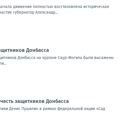
начала движения полностью восстановлена историческая
астие губернатор Александр...
защитников Донбасса
ащитников Донбасса на кургане Саур-Могила были высажены
и...
 честь защитников Донбасса
блики Денис Пушилин в рамках федеральной акции «Сад