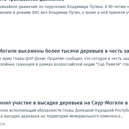
амвайное движение по поручению Владимира Путина. К 90-летию 
онию в режиме ВКС вел Владимир Путин, а также в ней приняли уч
Могиле высажены более тысячи деревьев в честь 
е врио Главы ДНР Денис Пушилин сообщил, что сегодня в честь з
войных саженцев в рамках всероссийской акции "Сад Памяти" стал
нял участие в высадке деревьев на Саур-Могиле в
еменно исполняющий обязанности Главы Донецкой Народной Респу
 в высадке деревьев на территории мемориального комплекса...
2:24