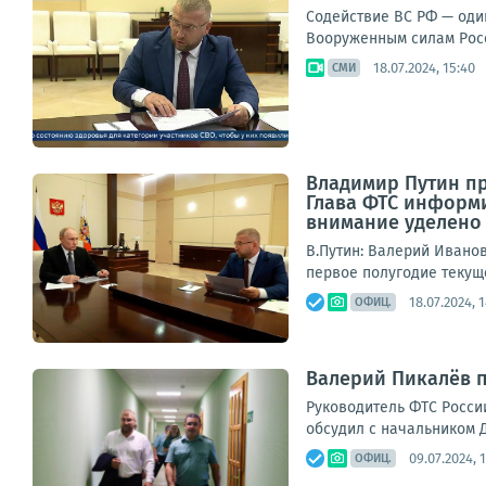
Содействие ВС РФ — оди
Вооруженным силам Росс
18.07.2024, 15:40
СМИ
Владимир Путин п
Глава ФТС информи
внимание уделено
В.Путин: Валерий Ивано
первое полугодие текуще
18.07.2024, 
ОФИЦ.
Валерий Пикалёв п
Руководитель ФТС Росси
обсудил с начальником Д
09.07.2024, 
ОФИЦ.