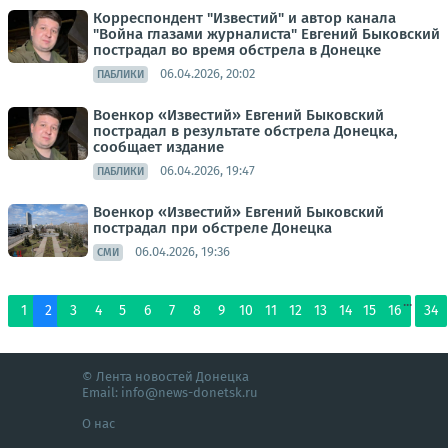
Корреспондент "Известий" и автор канала
"Война глазами журналиста" Евгений Быковский
пострадал во время обстрела в Донецке
06.04.2026, 20:02
ПАБЛИКИ
Военкор «Известий» Евгений Быковский
пострадал в результате обстрела Донецка,
сообщает издание
06.04.2026, 19:47
ПАБЛИКИ
Военкор «Известий» Евгений Быковский
пострадал при обстреле Донецка
06.04.2026, 19:36
СМИ
...
1
2
3
4
5
6
7
8
9
10
11
12
13
14
15
16
34
© Лента новостей Донецка
Email:
info@news-donetsk.ru
О нас