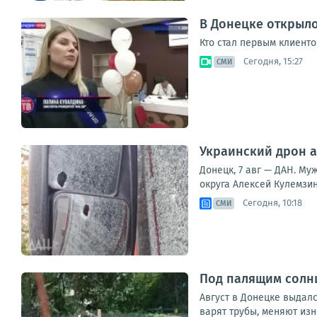
В Донецке открыл
Кто стал первым клиенто
Сегодня, 15:27
СМИ
Украинский дрон а
Донецк, 7 авг — ДАН. Му
округа Алексей Кулемзин
Сегодня, 10:18
СМИ
Под палящим солнц
Август в Донецке выдал
варят трубы, меняют изн