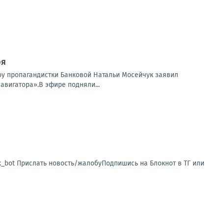
ря
шоу пропагандистки Банковой Натальи Мосейчук заявил
авигатора».В эфире подняли...
sk_bot Прислать новость/жалобуПодпишись на Блокнот в ТГ или