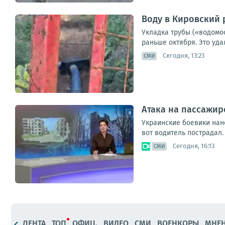
Воду в Кировский 
Укладка трубы («водомо
раньше октября. Это уд
Сегодня, 13:23
СМИ
Атака на пассажир
Украинские боевики нан
вот водитель пострадал.
Сегодня, 16:13
СМИ
ЛЕНТА
ТОП
ОФИЦ.
ВИДЕО
СМИ
ВОЕНКОРЫ
МНЕ