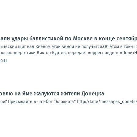
али удары баллистикой по Москве в конце сентяб
тический щит над Киевом этой зимой не получится.Об этом в ток-
росам энергетики Виктор Куртев, передает корреспондент «ПолитН
0:11
овлю на Яме жалуются жители Донецка
ое? Присылайте в чат-бот "Блокнота" http://t.me/messages_donet