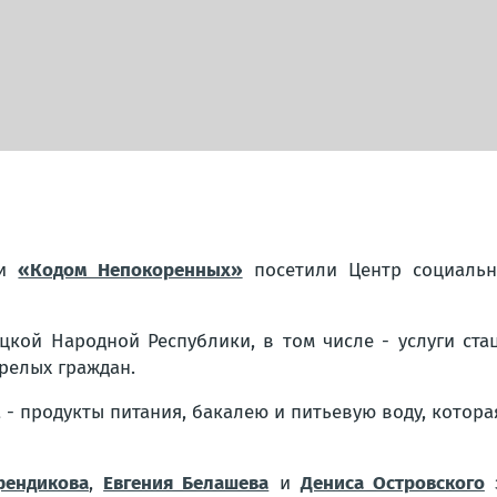
и
«Кодом Непокоренных»
посетили Центр социальн
цкой Народной Республики, в том числе - услуги ст
арелых граждан.
а - продукты питания, бакалею и питьевую воду, кот
ендикова
,
Евгения Белашева
и
Дениса Островского
з