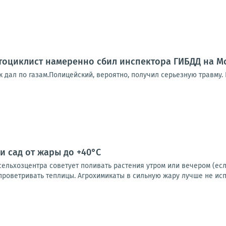
оциклист намеренно сбил инспектора ГИБДД на Мо
к дал по газам.Полицейский, вероятно, получил серьезную травму.
и сад от жары до +40°C
льхозцентра советует поливать растения утром или вечером (если
проветривать теплицы. Агрохимикаты в сильную жару лучше не испол