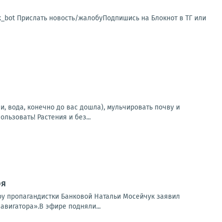
sk_bot Прислать новость/жалобуПодпишись на Блокнот в ТГ или
, вода, конечно до вас дошла), мульчировать почву и
ьзовать! Растения и без...
ря
шоу пропагандистки Банковой Натальи Мосейчук заявил
авигатора».В эфире подняли...