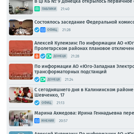
В ЦГКБ № 9 Донецка открылось первичное 
21:40
ПАБЛИКИ
Состоялось заседание Федеральной комис
21:28
ОФИЦ.
Алексей Кулемзин: По информации АО «Юг
Пролетарском районах плановое отключен
21:28
ДОНЕЦК
По информации АО «Юго-Западная Электро
трансформаторных подстанций
21:24
ДОНЕЦК
С сегодняшнего дня в Калининском районе
Шевченко, 17
21:13
ОФИЦ.
Марина Ахмедова: Ирина Геннадьевна перее
20:57
МНЕНИЯ
Алексей Кулемзин: По информации АО «Юг