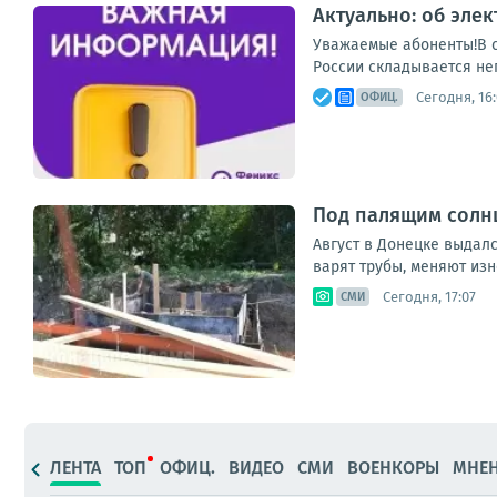
Актуально: об эле
Уважаемые абоненты!В с
России складывается неп
Сегодня, 16
ОФИЦ.
Под палящим солнц
Август в Донецке выдал
варят трубы, меняют изн
Сегодня, 17:07
СМИ
ЛЕНТА
ТОП
ОФИЦ.
ВИДЕО
СМИ
ВОЕНКОРЫ
МНЕ