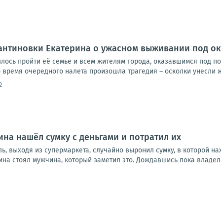
антиновки Екатерина о ужасном выживании под о
ось пройти её семье и всем жителям города, оказавшимся под п
 время очередного налета произошла трагедия – осколки унесли ж
2
на нашёл сумку с деньгами и потратил их
ь, выходя из супермаркета, случайно выронил сумку, в которой н
ина стоял мужчина, который заметил это. Дождавшись пока владелец