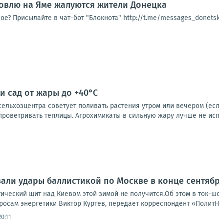
овлю на Яме жалуются жители Донецка
ое? Присылайте в чат-бот "Блокнота" http://t.me/messages_donet
и сад от жары до +40°C
льхозцентра советует поливать растения утром или вечером (если
проветривать теплицы. Агрохимикаты в сильную жару лучше не испол
али удары баллистикой по Москве в конце сентяб
тический щит над Киевом этой зимой не получится.Об этом в ток-
росам энергетики Виктор Куртев, передает корреспондент «ПолитН
0:11