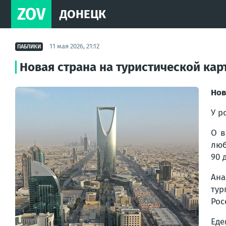
ZOV
ДОНЕЦК
11 мая 2026, 21:12
ПАБЛИКИ
Новая страна на туристической кар
Нов
У р
О в
люб
90 
Ана
тур
Рос
Еде