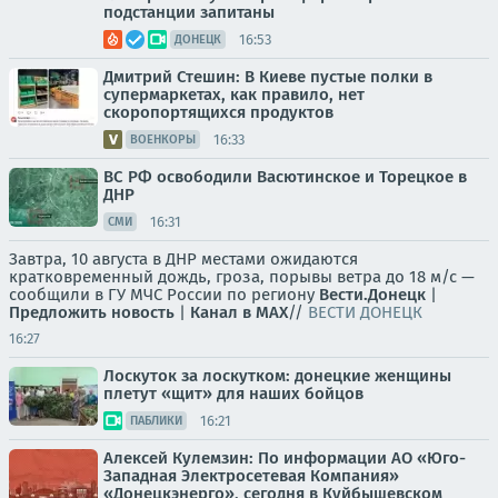
подстанции запитаны
16:53
ДОНЕЦК
Дмитрий Стешин: В Киеве пустые полки в
супермаркетах, как правило, нет
скоропортящихся продуктов
16:33
ВОЕНКОРЫ
ВС РФ освободили Васютинское и Торецкое в
ДНР
16:31
СМИ
Завтра, 10 августа в ДНР местами ожидаются
кратковременный дождь, гроза, порывы ветра до 18 м/с —
сообщили в ГУ МЧС России по региону
Вести.Донецк
|
Предложить новость
|
Канал в MAX
//
ВЕСТИ ДОНЕЦК
16:27
Лоскуток за лоскутком: донецкие женщины
плетут «щит» для наших бойцов
16:21
ПАБЛИКИ
Алексей Кулемзин: По информации АО «Юго-
Западная Электросетевая Компания»
«Донецкэнерго», сегодня в Куйбышевском