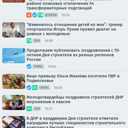
районе плановое отключение 54
трансформаторных подстанций
16:18
ДОНЕЦК
“Изменилось отношение детей ко мне”: тренер
спортшколы Игорь Лунев провел диалог на
равных с молодежью
16:09
СМИ
Продолжаем публиковать поздравления с 70-
летием Дня строителя из разных регионов
России
16:04
ОФИЦ.
Вице-премьер Ольга Макеева посетили ПВР в
Подмосковье
16:00
ОФИЦ.
Молодогвардейцы поздравили строителей ДНР
мороженым и квасом
15:51
СМИ
В ДНР в преддверии Дня строителя отметили
наградами лучших специалистов строительного
комплекса Республики