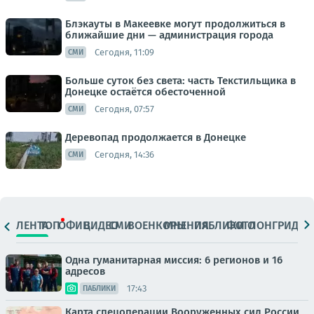
Блэкауты в Макеевке могут продолжиться в
ближайшие дни — администрация города
Сегодня, 11:09
СМИ
Больше суток без света: часть Текстильщика в
Донецке остаётся обесточенной
Сегодня, 07:57
СМИ
Деревопад продолжается в Донецке
Сегодня, 14:36
СМИ
ЛЕНТА
ТОП
ОФИЦ.
ВИДЕО
СМИ
ВОЕНКОРЫ
МНЕНИЯ
ПАБЛИКИ
ФОТО
ЛОНГРИДЫ
Одна гуманитарная миссия: 6 регионов и 16
адресов
17:43
ПАБЛИКИ
Карта спецоперации Вооруженных сил России