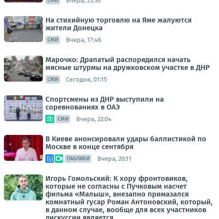
Вчера, 23:36
СМИ
На стихийную торговлю на Яме жалуются
жители Донецка
Вчера, 17:46
СМИ
Марочко: Драпатый распорядился начать
мясные штурмы на дружковском участке в ДНР
Сегодня, 01:15
СМИ
Спортсмены из ДНР выступили на
соревнованиях в ОАЭ
Вчера, 22:04
СМИ
В Киеве анонсировали удары баллистикой по
Москве в конце сентября
Вчера, 20:11
ПАБЛИКИ
Игорь Гомольский: К хору фронтовиков,
которые не согласны с Пучковым насчет
фильма «Малыш», внезапно примазался
комнатный гусар Роман Антоновский, который,
в данном случае, вообще для всех участников
дискуссии является...