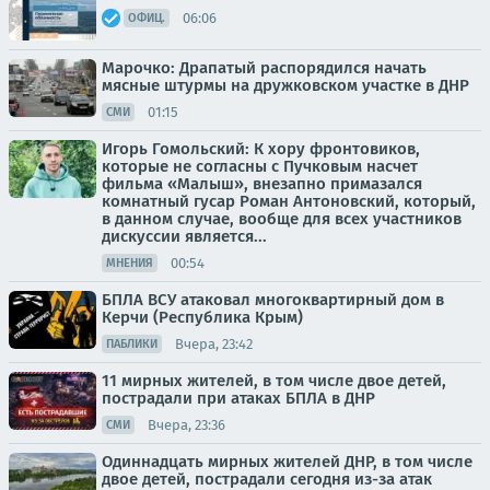
06:06
ОФИЦ.
Марочко: Драпатый распорядился начать
мясные штурмы на дружковском участке в ДНР
01:15
СМИ
Игорь Гомольский: К хору фронтовиков,
которые не согласны с Пучковым насчет
фильма «Малыш», внезапно примазался
комнатный гусар Роман Антоновский, который,
в данном случае, вообще для всех участников
дискуссии является...
00:54
МНЕНИЯ
БПЛА ВСУ атаковал многоквартирный дом в
Керчи (Республика Крым)
Вчера, 23:42
ПАБЛИКИ
11 мирных жителей, в том числе двое детей,
пострадали при атаках БПЛА в ДНР
Вчера, 23:36
СМИ
Одиннадцать мирных жителей ДНР, в том числе
двое детей, пострадали сегодня из-за атак