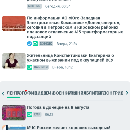
Сегодня, 00:54
МНЕНИЯ
По информации АО «Юго-Западная
Электросетевая Компания» «Донецкэнерго»,
сегодня в Петровском и Кировском районах
плановое отключение 415 трансформаторных
подстанций
Вчера, 21:24
ДОНЕЦК
Жительница Константиновки Екатерина о
ужасном выживании под оккупацией ВСУ
Вчера, 18:12
ПАБЛИКИ
ЛЕНТА
ТОП
ОФИЦ.
ВИДЕО
СМИ
ВОЕНКОРЫ
МНЕНИЯ
ПАБЛИКИ
ФОТО
ЛОНГРИДЫ
Погода в Донецке на 8 августа
06:12
СМИ
МЧС России желает хороших выходных!