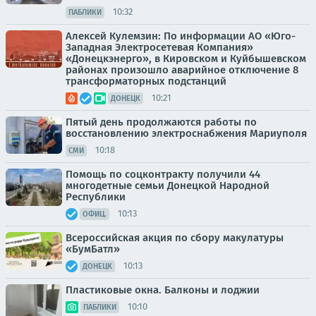
10:32
ПАБЛИКИ
Алексей Кулемзин: По информации АО «Юго-
Западная Электросетевая Компания»
«Донецкэнерго», в Кировском и Куйбышевском
районах произошло аварийное отключение 8
трансформаторных подстанций
10:21
ДОНЕЦК
Пятый день продолжаются работы по
восстановлению электроснабжения Мариуполя
10:18
СМИ
Помощь по соцконтракту получили 44
многодетные семьи Донецкой Народной
Республики
10:13
ОФИЦ.
Всероссийская акция по сбору макулатуры
«БумБатл»
10:13
ДОНЕЦК
Пластиковые окна. Балконы и лоджии
10:10
ПАБЛИКИ