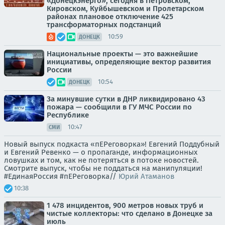
«Донецкэнерго», сегодня в Петровском,
Кировском, Куйбышевском и Пролетарском
районах плановое отключение 425
трансформаторных подстанций
10:59
ДОНЕЦК
Национальные проекты — это важнейшие
инициативы, определяющие вектор развития
России
10:54
ДОНЕЦК
За минувшие сутки в ДНР ликвидировано 43
пожара — сообщили в ГУ МЧС России по
Республике
10:47
СМИ
Новый выпуск подкаста «пЕРеговорка»! Евгений Поддубный
и Евгений Ревенко — о пропаганде, информационных
ловушках и том, как не потеряться в потоке новостей.
Смотрите выпуск, чтобы не поддаться на манипуляции!
#ЕдинаяРоссия #пЕРеговорка//
Юрий Атаманов
10:38
1 478 инцидентов, 900 метров новых труб и
чистые коллекторы: что сделано в Донецке за
июль