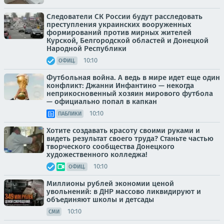
Следователи СК России будут расследовать
преступления украинских вооруженных
формирований против мирных жителей
Курской, Белгородской областей и Донецкой
Народной Республики
10:10
ОФИЦ.
Футбольная война. А ведь в мире идет еще один
конфликт: Джанни Инфантино — некогда
неприкосновенный хозяин мирового футбола
— официально попал в капкан
10:10
ПАБЛИКИ
Хотите создавать красоту своими руками и
видеть результат своего труда? Станьте частью
творческого сообщества Донецкого
художественного колледжа!
10:10
ОФИЦ.
Миллионы рублей экономии ценой
увольнений: в ДНР массово ликвидируют и
объединяют школы и детсады
10:10
СМИ