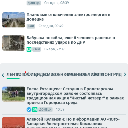
Сегодня, 08:39
ДОНЕЦК
Плановые отключения электроэнергии в
Донецке
Сегодня, 09:49
СМИ
Бабушка погибла, ещё 6 человек ранены: о
последствиях ударов по ДНР
Вчера, 22:39
СМИ
ЛЕНТА
ТОП
ОФИЦ.
ВИДЕО
СМИ
ВОЕНКОРЫ
МНЕНИЯ
ПАБЛИКИ
ФОТО
ЛОНГРИДЫ
Елена Рязанцева: Сегодня в Пролетарском
внутригородском районе состоялась
традиционная акция "Чистый четверг" в рамках
проекта Городская среда
10:59
ДОНЕЦК
Алексей Кулемзин: По информации АО «Юго-
Западная Электросетевая Компания»