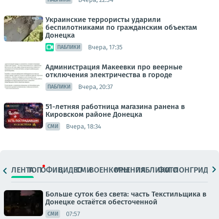
Украинские террористы ударили
беспилотниками по гражданским объектам
Донецка
Вчера, 17:35
ПАБЛИКИ
Администрация Макеевки про веерные
отключения электричества в городе
Вчера, 20:37
ПАБЛИКИ
51-летняя работница магазина ранена в
Кировском районе Донецка
Вчера, 18:34
СМИ
ЛЕНТА
ТОП
ОФИЦ.
ВИДЕО
СМИ
ВОЕНКОРЫ
МНЕНИЯ
ПАБЛИКИ
ФОТО
ЛОНГРИДЫ
Больше суток без света: часть Текстильщика в
Донецке остаётся обесточенной
07:57
СМИ