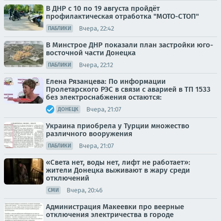
В ДНР с 10 по 19 августа пройдёт
профилактическая отработка "МОТО-СТОП"
Вчера, 22:42
ПАБЛИКИ
В Минстрое ДНР показали план застройки юго-
восточной части Донецка
Вчера, 22:12
ПАБЛИКИ
Елена Рязанцева: По информации
Пролетарского РЭС в связи с аварией в ТП 1533
без электроснабжения остаются:
Вчера, 21:07
ДОНЕЦК
Украина приобрела у Турции множество
различного вооружения
Вчера, 21:07
ПАБЛИКИ
«Света нет, воды нет, лифт не работает»:
жители Донецка выживают в жару среди
отключений
Вчера, 20:46
СМИ
Администрация Макеевки про веерные
отключения электричества в городе