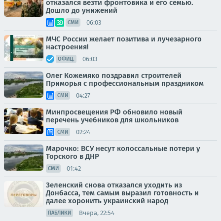
отказался везти фронтовика и его семью.
Дошло до унижений
06:03
СМИ
МЧС России желает позитива и лучезарного
настроения!
06:03
ОФИЦ.
Олег Кожемяко поздравил строителей
Приморья с профессиональным праздником
04:27
СМИ
Минпросвещения РФ обновило новый
перечень учебников для школьников
02:24
СМИ
Марочко: ВСУ несут колоссальные потери у
Торского в ДНР
01:42
СМИ
Зеленский снова отказался уходить из
Донбасса, тем самым выразил готовность и
далее хоронить украинский народ
Вчера, 22:54
ПАБЛИКИ