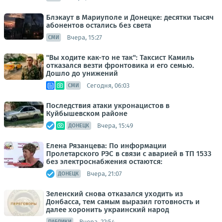
Блэкаут в Мариуполе и Донецке: десятки тысяч
абонентов остались без света
Вчера, 15:27
СМИ
"Вы ходите как-то не так": Таксист Камиль
отказался везти фронтовика и его семью.
Дошло до унижений
Сегодня, 06:03
СМИ
Последствия атаки укронацистов в
Куйбышевском районе
Вчера, 15:49
ДОНЕЦК
Елена Рязанцева: По информации
Пролетарского РЭС в связи с аварией в ТП 1533
без электроснабжения остаются:
Вчера, 21:07
ДОНЕЦК
Зеленский снова отказался уходить из
Донбасса, тем самым выразил готовность и
далее хоронить украинский народ
Вчера, 22:54
ПАБЛИКИ