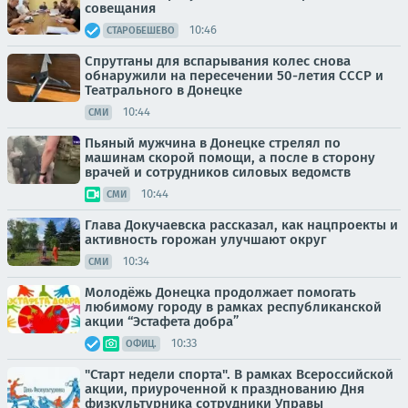
совещания
10:46
СТАРОБЕШЕВО
Спрутганы для вспарывания колес снова
обнаружили на пересечении 50-летия СССР и
Театрального в Донецке
10:44
СМИ
Пьяный мужчина в Донецке стрелял по
машинам скорой помощи, а после в сторону
врачей и сотрудников силовых ведомств
10:44
СМИ
Глава Докучаевска рассказал, как нацпроекты и
активность горожан улучшают округ
10:34
СМИ
Молодёжь Донецка продолжает помогать
любимому городу в рамках республиканской
акции “Эстафета добра”
10:33
ОФИЦ.
"Старт недели спорта". В рамках Всероссийской
акции, приуроченной к празднованию Дня
физкультурника сотрудники Управы