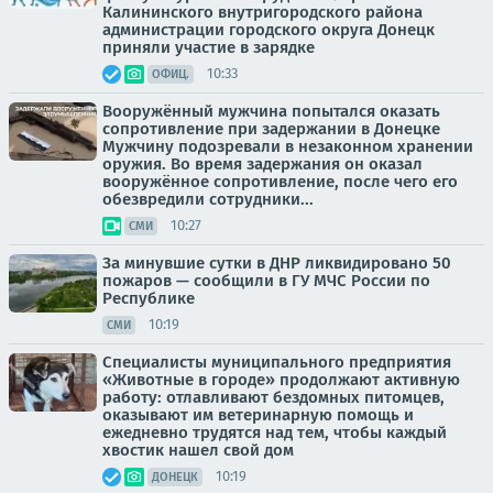
Калининского внутригородского района
администрации городского округа Донецк
приняли участие в зарядке
10:33
ОФИЦ.
Вооружённый мужчина попытался оказать
сопротивление при задержании в Донецке
Мужчину подозревали в незаконном хранении
оружия. Во время задержания он оказал
вооружённое сопротивление, после чего его
обезвредили сотрудники...
10:27
СМИ
За минувшие сутки в ДНР ликвидировано 50
пожаров — сообщили в ГУ МЧС России по
Республике
10:19
СМИ
Специалисты муниципального предприятия
«Животные в городе» продолжают активную
работу: отлавливают бездомных питомцев,
оказывают им ветеринарную помощь и
ежедневно трудятся над тем, чтобы каждый
хвостик нашел свой дом
10:19
ДОНЕЦК