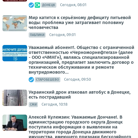
Сегодня, 08:01
ДОНЕЦК
Мир катится к серьёзному дефициту питьевой
воды: проблема уже затрагивает половину
человечества
Сегодня, 09:01
ПАБЛИКИ
Уважаемый абонент!. Общество с ограниченной
ответственностью «Черноморнефтегаз» (далее
- ООО «ЧМНГ»), являясь специализированной
организацией, предлагает заключить договор о
техническом обслуживании и ремонте
внутридомового...
Сегодня, 09:50
СТАРОБЕШЕВО
Украинский дрон атаковал автобус в Донецке,
есть пострадавший
Сегодня, 10:18
СМИ
Алексей Кулемзин: Уважаемые Дончане!. В
администрацию городского округа Донецк
поступила информация о выявлении на
территории города Донецка движимого
имущества, имеющего признаки бесхозяйного