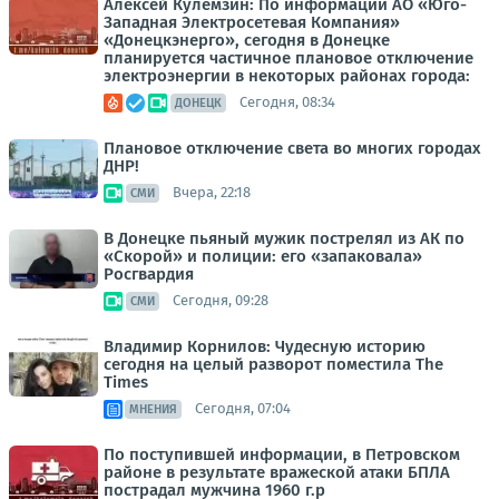
Алексей Кулемзин: По информации АО «Юго-
Западная Электросетевая Компания»
«Донецкэнерго», сегодня в Донецке
планируется частичное плановое отключение
электроэнергии в некоторых районах города:
Сегодня, 08:34
ДОНЕЦК
Плановое отключение света во многих городах
ДНР!
Вчера, 22:18
СМИ
В Донецке пьяный мужик пострелял из АК по
«Скорой» и полиции: его «запаковала»
Росгвардия
Сегодня, 09:28
СМИ
Владимир Корнилов: Чудесную историю
сегодня на целый разворот поместила The
Times
Сегодня, 07:04
МНЕНИЯ
По поступившей информации, в Петровском
районе в результате вражеской атаки БПЛА
пострадал мужчина 1960 г.р