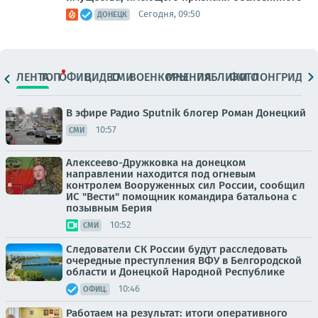
Сегодня, 09:50
ДОНЕЦК
ЛЕНТА
ТОП
ОФИЦ.
ВИДЕО
СМИ
ВОЕНКОРЫ
МНЕНИЯ
ПАБЛИКИ
ФОТО
ЛОНГРИДЫ
В эфире Радио Sputnik блогер Роман Донецкий
10:57
СМИ
Алексеево-Дружковка на донецком
направлении находится под огневым
контролем Вооруженных сил России, сообщил
ИС "Вести" помощник командира батальона с
позывным Берия
10:52
СМИ
Следователи СК России будут расследовать
очередные преступления ВФУ в Белгородской
области и Донецкой Народной Республике
10:46
ОФИЦ.
Работаем на результат: итоги оперативного