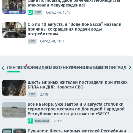
Одна погибшая, двое раненых! Неонацисты
атаковали медучреждение!
Сегодня, 16:17
СМИ
С 6 по 10 августа: в “Воде Донбасса” назвали
причины сокращения подачи воды
потребителям
Сегодня, 11:11
СМИ
ЛЕНТА
ТОП
ОФИЦ.
ВИДЕО
СМИ
ВОЕНКОРЫ
МНЕНИЯ
ПАБЛИКИ
ФОТО
ЛОНГРИДЫ
Шесть мирных жителей пострадали при атаках
БПЛА на ДНР. Новости СВО
23:18
СМИ
Все на море: уже завтра и 8 августа столбики
термометров местами по Донецкой Народной
Республике взлетят до отметки +38°C!
23:06
ПАБЛИКИ
Пушилин: Шесть мирных жителей Республики