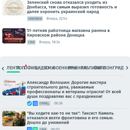
Зеленский снова отказался уходить из
Донбасса, тем самым выразил готовность и
далее хоронить украинский народ
Вчера, 22:54
ПАБЛИКИ
51-летняя работница магазина ранена в
Кировском районе Донецка
Вчера, 18:34
СМИ
ЛЕНТА
ТОП
ОФИЦ.
ВИДЕО
СМИ
ВОЕНКОРЫ
МНЕНИЯ
ПАБЛИКИ
ФОТО
ЛОНГРИДЫ
Александр Волошин: Дорогие мастера
строительного дела, уважаемые
профессионалы и ветераны отрасли! От всей
души поздравляю вас с праздником!
06:36
ОФИЦ.
"Вы ходите как-то не так": Таксист Камиль
отказался везти фронтовика и его семью.
Дошло до унижений
06:03
СМИ