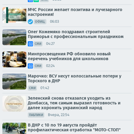
МЧС России желает позитива и лучезарного
настроения!
06:03
ОФИЦ.
Олег Кожемяко поздравил строителей
Приморья с профессиональным праздником
04:27
СМИ
Минпросвещения РФ обновило новый
перечень учебников для школьников
02:24
СМИ
Марочко: ВСУ несут колоссальные потери у
Торского в ДНР
01:42
СМИ
Зеленский снова отказался уходить из
Донбасса, тем самым выразил готовность и
далее хоронить украинский народ
Вчера, 22:54
ПАБЛИКИ
В ДНР с 10 по 19 августа пройдёт
профилактическая отработка "МОТО-СТОП"