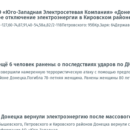
 «Юго-Западная Электросетевая Компания» «Донец
е отключение электроэнергии в Кировском районе
27,60-74,87,91,40-54,58а,82/2-118Петровского: 95бКр.Заря: 64Державна
ещё 6 человек ранены: о последствиях ударов по Д
совершили намеренную террористическую атаку с помощью предпо
оне Донецка.Погибла 78-летняя женщина. Ранены женщины 80 лет и 
 Донецка вернули электроэнергию после массово
бышевского, Петровского и Кировского районов Донецка вернули 