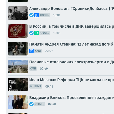
Александр Волошин: #ХроникиДонбасса | 1
10:01
ОФИЦ.
В России, в том числе в ДНР, завершилась
10:01
ОФИЦ.
Памяти Андрея Стенина: 12 лет назад поги
09:49
СМИ
Плановые отключения электроэнергии в Д
09:49
СМИ
Иван Мезюхо: Реформа ТЦК не могла не пр
09:48
МНЕНИЯ
Владимир Ежиков: Просвещение граждан и
09:48
ОФИЦ.