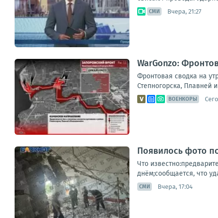
Вчера, 21:27
СМИ
WarGonzo: Фронтова
Фронтовая сводка на ут
Степногорска, Плавней и
Сего
ВОЕНКОРЫ
Появилось фото по
Что известно:предварит
днём;сообщается, что уд
Вчера, 17:04
СМИ