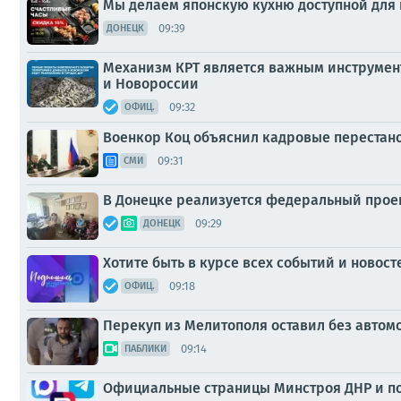
Мы делаем японскую кухню доступной для
09:39
ДОНЕЦК
Механизм КРТ является важным инструмент
и Новороссии
09:32
ОФИЦ.
Военкор Коц объяснил кадровые перестан
09:31
СМИ
В Донецке реализуется федеральный прое
09:29
ДОНЕЦК
Хотите быть в курсе всех событий и новос
09:18
ОФИЦ.
Перекуп из Мелитополя оставил без автом
09:14
ПАБЛИКИ
Официальные страницы Минстроя ДНР и по