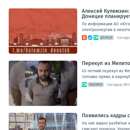
Алексей Кулемзин
Донецке планирует
По информации АО «Юго-
электроэнергии в некото
Сегодня
ДОНЕЦК
Перекуп из Мелито
43-летний перекуп из М
топливо прямо в еврокуб
Сегодня, 09:1
ПАБЛИКИ
Появились кадры с
На них видно разбитые к
свисают провода. Ударн