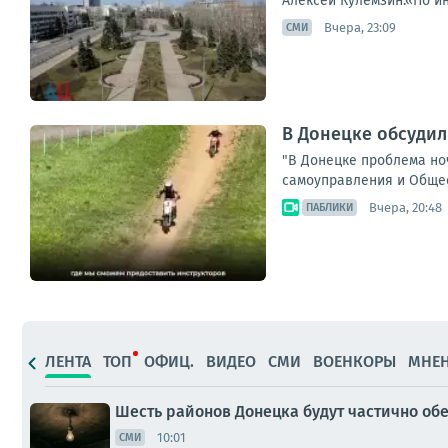
Алексей Кулемзин.«По и
Вчера, 23:09
СМИ
В Донецке обсудил
"В Донецке проблема но
самоуправления и Общест
Вчера, 20:48
ПАБЛИКИ
ЛЕНТА
ТОП
ОФИЦ.
ВИДЕО
СМИ
ВОЕНКОРЫ
МНЕ
Шесть районов Донецка будут частично обе
10:01
СМИ