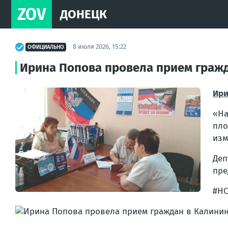
ZOV
ДОНЕЦК
8 июля 2026, 15:22
ОФИЦИАЛЬНО
Ирина Попова провела прием граж
Ири
«На
пло
изм
Де
пре
#НС