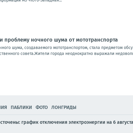
нформации АО «Юго-Западная...
и проблему ночного шума от мототранспорта
чного шума, создаваемого мототранспортом, стала предметом обсу
венного совета.Жители города неоднократно выражали недовольств
НИЯ
ПАБЛИКИ
ФОТО
ЛОНГРИДЫ
сточены: график отключения электроэнергии на 6 августа