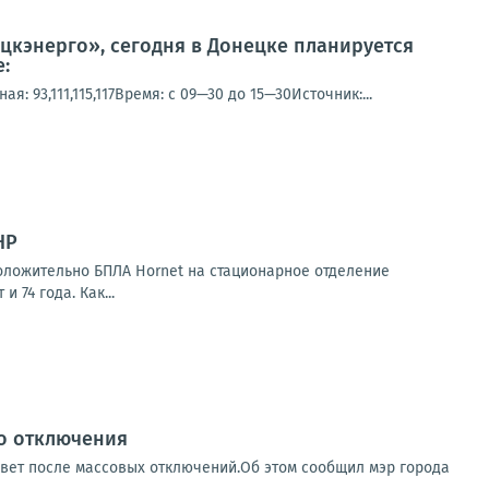
кэнерго», сегодня в Донецке планируется
:
я: 93,111,115,117Время: с 09—30 до 15—30Источник:...
НР
ложительно БПЛА Hornet на стационарное отделение
74 года. Как...
го отключения
свет после массовых отключений.Об этом сообщил мэр города