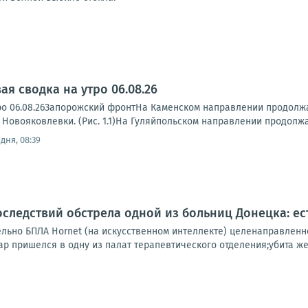
я сводка на утро 06.08.26
ро 06.08.26Запорожский фронтНа Каменском направлении продолжа
 Новояковлевки. (Рис. 1.1)На Гуляйпольском направлении продолжа
дня, 08:39
следствий обстрела одной из больниц Донецка: ес
ельно БПЛА Hornet (на искусственном интеллекте) целенаправленн
ар пришелся в одну из палат терапевтического отделения;убита же