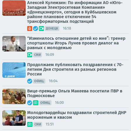
Алексей Кулемзин: По информации АО «Юго-
Западная Электросетевая Компания»
«Донецкэнерго», сегодня в Куйбышевском
районе плановое отключение 54
трансформаторных подстанций
16:18
ДОНЕЦК
“Изменилось отношение детей ко мне”: тренер
спортшколы Игорь Лунев провел диалог на
равных с молодежью
16:09
СМИ
Продолжаем публиковать поздравления с 70-
летием Дня строителя из разных регионов
России
16:04
ОФИЦ.
Вице-премьер Ольга Макеева посетили ПВР в
Подмосковье
16:00
ОФИЦ.
Молодогвардейцы поздравили строителей ДНР
мороженым и квасом
15:51
СМИ