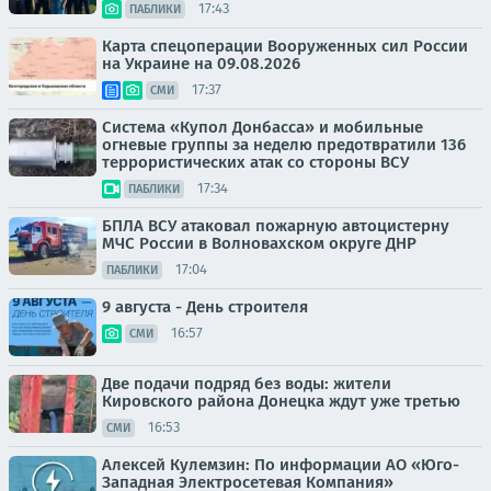
17:43
ПАБЛИКИ
Карта спецоперации Вооруженных сил России
на Украине на 09.08.2026
17:37
СМИ
Система «Купол Донбасса» и мобильные
огневые группы за неделю предотвратили 136
террористических атак со стороны ВСУ
17:34
ПАБЛИКИ
БПЛА ВСУ атаковал пожарную автоцистерну
МЧС России в Волновахском округе ДНР
17:04
ПАБЛИКИ
9 августа - День строителя
16:57
СМИ
Две подачи подряд без воды: жители
Кировского района Донецка ждут уже третью
16:53
СМИ
Алексей Кулемзин: По информации АО «Юго-
Западная Электросетевая Компания»