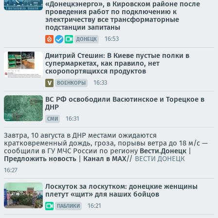
«Донецкэнерго», в Кировском районе после
проведения работ по подключению к
электричеству все трансформаторные
подстанции запитаны
16:53
ДОНЕЦК
Дмитрий Стешин: В Киеве пустые полки в
супермаркетах, как правило, нет
скоропортящихся продуктов
16:33
ВОЕНКОРЫ
ВС РФ освободили Васютинское и Торецкое в
ДНР
16:31
СМИ
Завтра, 10 августа в ДНР местами ожидаются
кратковременный дождь, гроза, порывы ветра до 18 м/с —
сообщили в ГУ МЧС России по региону
Вести.Донецк
|
Предложить новость
|
Канал в MAX
//
ВЕСТИ ДОНЕЦК
16:27
Лоскуток за лоскутком: донецкие женщины
плетут «щит» для наших бойцов
16:21
ПАБЛИКИ