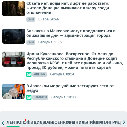
«Света нет, воды нет, лифт не работает»:
жители Донецка выживают в жару среди
отключений
Вчера, 20:46
СМИ
Блэкауты в Макеевке могут продолжиться в
ближайшие дни — администрация города
Сегодня, 11:09
СМИ
Ирина Куксенкова: Воскресное. От меня до
Республиканского стадиона в Донецке ходит
маршрутка №38, с ней все привычно и обычно,
проезд 30 рублей, можно платить картой
Сегодня, 09:51
МНЕНИЯ
В Азовском море учёные тестируют сети от
медуз
Сегодня, 10:08
ПАБЛИКИ
ЛЕНТА
ТОП
ОФИЦ.
ВИДЕО
СМИ
ВОЕНКОРЫ
МНЕНИЯ
ПАБЛИКИ
ФОТО
ЛОНГРИДЫ