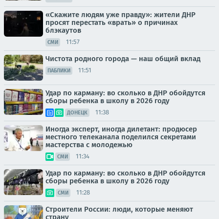
«Скажите людям уже правду»: жители ДНР
просят перестать «врать» о причинах
блэкаутов
11:57
СМИ
Чистота родного города — наш общий вклад
11:51
ПАБЛИКИ
Удар по карману: во сколько в ДНР обойдутся
сборы ребенка в школу в 2026 году
11:38
ДОНЕЦК
Иногда эксперт, иногда дилетант: продюсер
местного телеканала поделился секретами
мастерства с молодежью
11:34
СМИ
Удар по карману: во сколько в ДНР обойдутся
сборы ребенка в школу в 2026 году
11:28
СМИ
Строители России: люди, которые меняют
страну