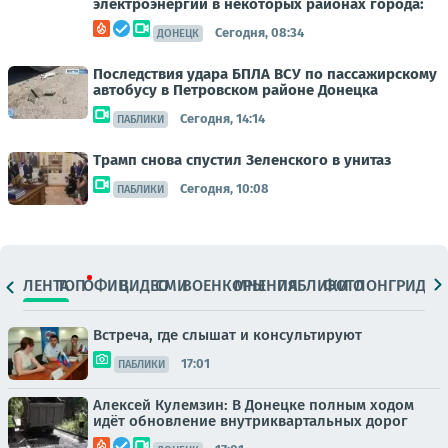
электроэнергии в некоторых районах города:
Сегодня, 08:34
ДОНЕЦК
Последствия удара БПЛА ВСУ по пассажирскому
автобусу в Петровском районе Донецка
Сегодня, 14:14
ПАБЛИКИ
Трамп снова спустил Зеленского в унитаз
Сегодня, 10:08
ПАБЛИКИ
ЛЕНТА
ТОП
ОФИЦ.
ВИДЕО
СМИ
ВОЕНКОРЫ
МНЕНИЯ
ПАБЛИКИ
ФОТО
ЛОНГРИДЫ
Встреча, где слышат и консультируют
17:01
ПАБЛИКИ
Алексей Кулемзин: В Донецке полным ходом
идёт обновление внутриквартальных дорог