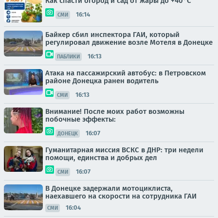
Как спасти огород и сад от жары до +40°C
16:14
СМИ
Байкер сбил инспектора ГАИ, который
регулировал движение возле Мотеля в Донецке
16:13
ПАБЛИКИ
Атака на пассажирский автобус: в Петровском
районе Донецка ранен водитель
16:13
СМИ
Внимание! После моих работ возможны
побочные эффекты:
16:07
ДОНЕЦК
Гуманитарная миссия ВСКС в ДНР: три недели
помощи, единства и добрых дел
16:07
СМИ
В Донецке задержали мотоциклиста,
наехавшего на скорости на сотрудника ГАИ
16:04
СМИ