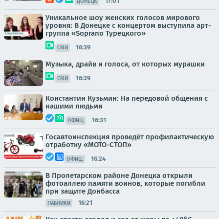
17:01
ДОНЕЦК
Уникальное шоу женских голосов мирового
уровня: В Донецке с концертом выступила арт-
группа «Soprano Турецкого»
16:39
СМИ
Музыка, драйв и голоса, от которых мурашки
16:39
СМИ
Константин Кузьмин: На передовой общения с
нашими людьми
16:31
ОФИЦ.
Госавтоинспекция проведёт профилактическую
отработку «МОТО-СТОП»
16:24
ОФИЦ.
В Пролетарском районе Донецка открыли
фотоаллею памяти воинов, которые погибли
при защите Донбасса
16:21
ПАБЛИКИ