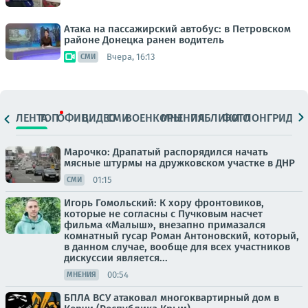
Атака на пассажирский автобус: в Петровском
районе Донецка ранен водитель
Вчера, 16:13
СМИ
ЛЕНТА
ТОП
ОФИЦ.
ВИДЕО
СМИ
ВОЕНКОРЫ
МНЕНИЯ
ПАБЛИКИ
ФОТО
ЛОНГРИДЫ
Марочко: Драпатый распорядился начать
мясные штурмы на дружковском участке в ДНР
01:15
СМИ
Игорь Гомольский: К хору фронтовиков,
которые не согласны с Пучковым насчет
фильма «Малыш», внезапно примазался
комнатный гусар Роман Антоновский, который,
в данном случае, вообще для всех участников
дискуссии является...
00:54
МНЕНИЯ
БПЛА ВСУ атаковал многоквартирный дом в