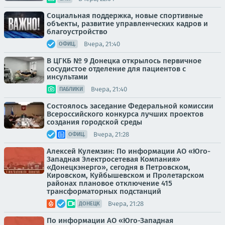
Социальная поддержка, новые спортивные
объекты, развитие управленческих кадров и
благоустройство
Вчера, 21:40
ОФИЦ.
В ЦГКБ № 9 Донецка открылось первичное
сосудистое отделение для пациентов с
инсультами
Вчера, 21:40
ПАБЛИКИ
Состоялось заседание Федеральной комиссии
Всероссийского конкурса лучших проектов
создания городской среды
Вчера, 21:28
ОФИЦ.
Алексей Кулемзин: По информации АО «Юго-
Западная Электросетевая Компания»
«Донецкэнерго», сегодня в Петровском,
Кировском, Куйбышевском и Пролетарском
районах плановое отключение 415
трансформаторных подстанций
Вчера, 21:28
ДОНЕЦК
По информации АО «Юго-Западная