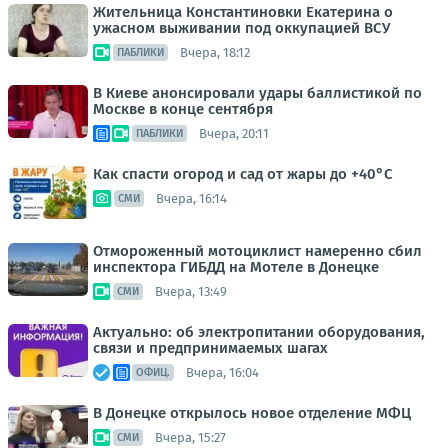
Жительница Константиновки Екатерина о
ужасном выживании под оккупацией ВСУ
Вчера, 18:12
ПАБЛИКИ
В Киеве анонсировали удары баллистикой по
Москве в конце сентября
Вчера, 20:11
ПАБЛИКИ
Как спасти огород и сад от жары до +40°C
Вчера, 16:14
СМИ
Отмороженный мотоциклист намеренно сбил
инспектора ГИБДД на Мотеле в Донецке
Вчера, 13:49
СМИ
Актуально: об электропитании оборудования,
связи и предпринимаемых шагах
Вчера, 16:04
ОФИЦ.
В Донецке открылось новое отделение МФЦ
Вчера, 15:27
СМИ