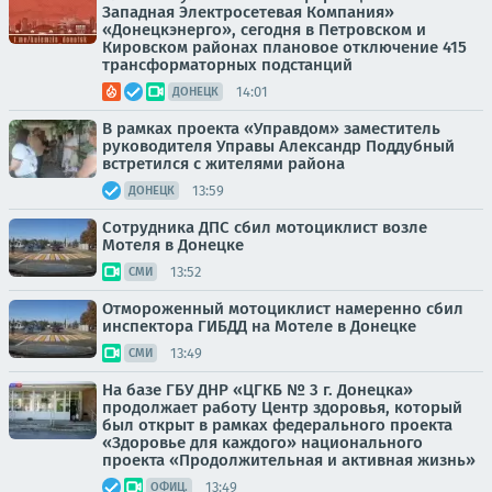
Западная Электросетевая Компания»
«Донецкэнерго», сегодня в Петровском и
Кировском районах плановое отключение 415
трансформаторных подстанций
14:01
ДОНЕЦК
В рамках проекта «Управдом» заместитель
руководителя Управы Александр Поддубный
встретился с жителями района
13:59
ДОНЕЦК
Сотрудника ДПС сбил мотоциклист возле
Мотеля в Донецке
13:52
СМИ
Отмороженный мотоциклист намеренно сбил
инспектора ГИБДД на Мотеле в Донецке
13:49
СМИ
На базе ГБУ ДНР «ЦГКБ № 3 г. Донецка»
продолжает работу Центр здоровья, который
был открыт в рамках федерального проекта
«Здоровье для каждого» национального
проекта «Продолжительная и активная жизнь»
13:49
ОФИЦ.