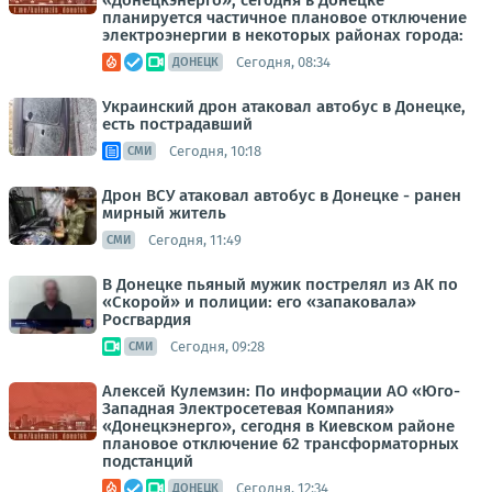
«Донецкэнерго», сегодня в Донецке
планируется частичное плановое отключение
электроэнергии в некоторых районах города:
Сегодня, 08:34
ДОНЕЦК
Украинский дрон атаковал автобус в Донецке,
есть пострадавший
Сегодня, 10:18
СМИ
Дрон ВСУ атаковал автобус в Донецке - ранен
мирный житель
Сегодня, 11:49
СМИ
В Донецке пьяный мужик пострелял из АК по
«Скорой» и полиции: его «запаковала»
Росгвардия
Сегодня, 09:28
СМИ
Алексей Кулемзин: По информации АО «Юго-
Западная Электросетевая Компания»
«Донецкэнерго», сегодня в Киевском районе
плановое отключение 62 трансформаторных
подстанций
Сегодня, 12:34
ДОНЕЦК