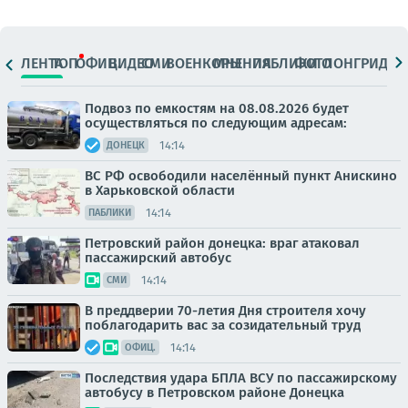
ЛЕНТА
ТОП
ОФИЦ.
ВИДЕО
СМИ
ВОЕНКОРЫ
МНЕНИЯ
ПАБЛИКИ
ФОТО
ЛОНГРИДЫ
Подвоз по емкостям на 08.08.2026 будет
осуществляться по следующим адресам:
14:14
ДОНЕЦК
ВС РФ освободили населённый пункт Анискино
в Харьковской области
14:14
ПАБЛИКИ
Петровский район донецка: враг атаковал
пассажирский автобус
14:14
СМИ
В преддверии 70-летия Дня строителя хочу
поблагодарить вас за созидательный труд
14:14
ОФИЦ.
Последствия удара БПЛА ВСУ по пассажирскому
автобусу в Петровском районе Донецка