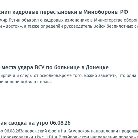
снил кадровые перестановки в Минобороны РФ
мир Путин объявил о кадровых изменениях в Министерстве оборо
 «Восток», а также определён руководитель Войск беспилотных сист
 места удара ВСУ по больнице в Донецке
ирпичи и следы от осколков.Кроме того, можно заметить, что одна
ой волной выбило стекла.
я сводка на утро 06.08.26
ро 06.08.26Запорожский фронтНа Каменском направлении продолжа
 Новояковлевки. (Рис. 1.1)На Гуляйпольском направлении продолжа