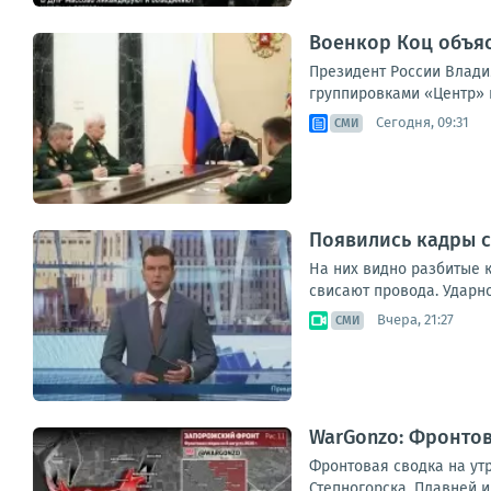
Военкор Коц объя
Президент России Влади
группировками «Центр» и
Сегодня, 09:31
СМИ
Появились кадры с
На них видно разбитые к
свисают провода. Ударн
Вчера, 21:27
СМИ
WarGonzo: Фронтова
Фронтовая сводка на ут
Степногорска, Плавней и