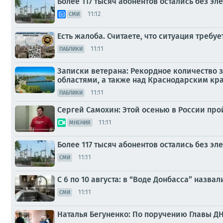
Более 117 тысяч абонентов остались без э
11:12
СМИ
Есть жалоба. Считаете, что ситуация требу
11:11
ПАБЛИКИ
Записки ветерана: Рекордное количество з
областями, а также над Краснодарским кр
11:11
ПАБЛИКИ
Сергей Самохин: Этой осенью в России пр
11:11
МНЕНИЯ
Более 117 тысяч абонентов остались без э
11:11
СМИ
С 6 по 10 августа: в “Воде Донбасса” наз
11:11
СМИ
Наталья Бегуненко: По поручению Главы Д