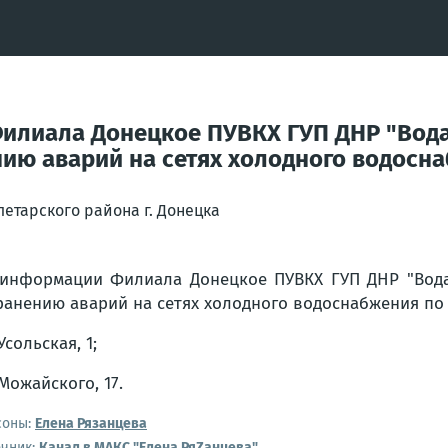
илиала Донецкое ПУВКХ ГУП ДНР "Вода
ию аварий на сетях холодного водосн
етарского района г. Донецка
информации Филиала Донецкое ПУВКХ ГУП ДНР "Вода
ранению аварий на сетях холодного водоснабжения по
Усольская, 1;
 Можайского, 17.
соны:
Елена Рязанцева
очник:
Канал в МАКС "Елена РяZанцева"