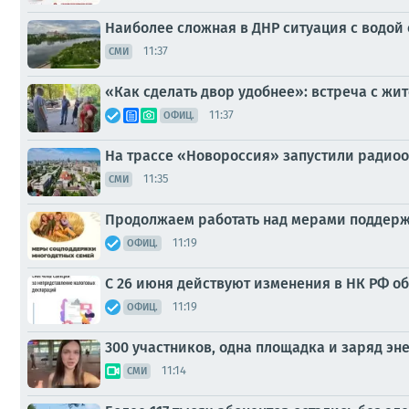
Наиболее сложная в ДНР ситуация с водой
11:37
СМИ
«Как сделать двор удобнее»: встреча с жит
11:37
ОФИЦ.
На трассе «Новороссия» запустили радио
11:35
СМИ
Продолжаем работать над мерами поддерж
11:19
ОФИЦ.
С 26 июня действуют изменения в НК РФ о
11:19
ОФИЦ.
300 участников, одна площадка и заряд эне
11:14
СМИ