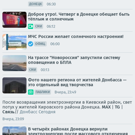
06:30
ДОНЕЦК
Доброе утро!. Четверг в Донецке обещает быть
тёплым и солнечным
06:12
СМИ
МЧС России желает солнечного настроения!
06:00
ОФИЦ.
На трассе "Новороссия" запустили систему
оповещения о БПЛА
00:13
СМИ
Фото нашего региона от жителей Донбасса —
это отдельный вид творчества
Вчера, 23:49
ПАБЛИКИ
После возвращения электроэнергии в Киевский район, свет
потух у жителей Кировского района Донецка.
MAX
|
TG
|
Связь
//
Донбасс Сегодня
Вчера, 23:09
В четырёх районах Донецка вернули
электроэнергию после массового отключения