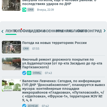
Бабушка погибла, ещё 6 человек ранены: о
последствиях ударов по ДНР
Вчера, 22:39
СМИ
ЛЕНТА
ТОП
ОФИЦ.
ВИДЕО
СМИ
ВОЕНКОРЫ
МНЕНИЯ
ПАБЛИКИ
ФОТО
ЛОНГРИДЫ
Погода на новых территориях России
07:55
СМИ
Ямочный ремонт дорожного покрытия по
ул.Будапештская (от пр-кта Засядько до пр-кта
Партизанского)
07:43
ОФИЦ.
Валентин Левченко: Сегодня, по информации
ГУП ДНР "Донснабкомплект", планируется вывоз
мусора: контейнерные площадки
микрорайонов «Гладковка», «Путиловский», ч/
с «Щегловка», «Фрунзе-1», территория ЖЭУ №
9, 4, 6
07:42
ДОНЕЦК