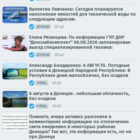
Валентин Левченко: Сегодня планируется
наполнение емкостей для технической воды по
следующим адресам:
07:42
ДОНЕЦК
Елена Рязанцева: По информации ГУП ДНР
"Донснабкомплект" 06.08.2026 запланирован
выход специализированной техники:
07:42
ДОНЕЦК
Александр Бондаренко: 6 АВГУСТА. Погодные
условия в Донецкой Народной Республике: В
Республике днем малооблачно, без осадков
07:33
ОФИЦ.
6 августа в Донецке:. небольшая облачность,
без осадков
07:07
ОФИЦ.
Помните, вчера активно разгоняли в
комментариях информацию по отключению
света ежедневно в некоторых районах
Донецка? Так вот, эта информация есть, но не
про Донецк