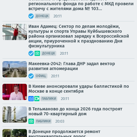
регионального фонда по работе с МКД провели
встречу с жителями дома № 103...
20:11
ДОНЕЦК
Иван Адамец: Сектор по делам молодёжи,
культуры и спорта Управы Куйбышевского
района организовал зарядку к Всероссийской
акции, приуроченной к празднованию Дня
физкультурника
20:11
ДОНЕЦК
Макеевка-2042: Глава ДНР задал вектор
развития агломерации
20:11
ОФИЦ.
В Киеве анонсировали удары баллистикой по
Москве в конце сентября
20:11
ПАБЛИКИ
В Тельманово до конца 2026 года построят
новый 70-квартирный дом
20:03
ПАБЛИКИ
В Донецке продолжается ремонт
внутриквартальных дорог