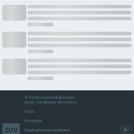
© Лента новостей Донецка
Email:
info@news-donetsk.ru
О нас
Контакты
ZOV
18+
Редакционная политика