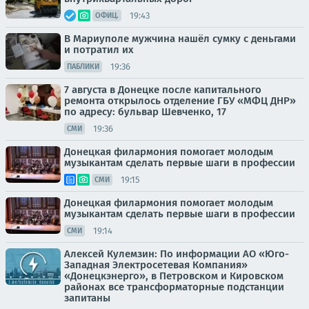
19:43
ОФИЦ.
В Мариуполе мужчина нашёл сумку с деньгами
и потратил их
19:36
ПАБЛИКИ
7 августа в Донецке после капитального
ремонта открылось отделение ГБУ «МФЦ ДНР»
по адресу: бульвар Шевченко, 17
19:36
СМИ
Донецкая филармония помогает молодым
музыкантам сделать первые шаги в профессии
19:15
СМИ
Донецкая филармония помогает молодым
музыкантам сделать первые шаги в профессии
19:14
СМИ
Алексей Кулемзин: По информации АО «Юго-
Западная Электросетевая Компания»
«Донецкэнерго», в Петровском и Кировском
районах все трансформаторные подстанции
запитаны