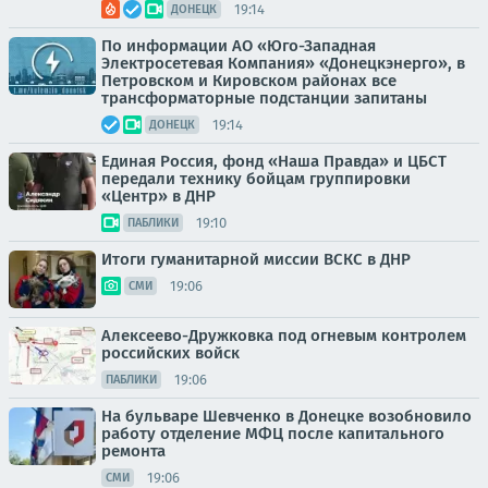
19:14
ДОНЕЦК
По информации АО «Юго-Западная
Электросетевая Компания» «Донецкэнерго», в
Петровском и Кировском районах все
трансформаторные подстанции запитаны
19:14
ДОНЕЦК
Единая Россия, фонд «Наша Правда» и ЦБСТ
передали технику бойцам группировки
«Центр» в ДНР
19:10
ПАБЛИКИ
Итоги гуманитарной миссии ВСКС в ДНР
19:06
СМИ
Алексеево-Дружковка под огневым контролем
российских войск
19:06
ПАБЛИКИ
На бульваре Шевченко в Донецке возобновило
работу отделение МФЦ после капитального
ремонта
19:06
СМИ