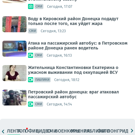
Сегодня, 17:07
СМИ
Воду в Кировский район Донецка подадут
только после того, как уйдет жара
Сегодня, 13:23
СМИ
Атака на пассажирский автобус: в Петровском
районе Донецка ранен водитель
Сегодня, 16:13
СМИ
Жительница Константиновки Екатерина о
ужасном выживании под оккупацией ВСУ
Сегодня, 18:12
ПАБЛИКИ
Петровский район донецка: враг атаковал
пассажирский автобус
Сегодня, 14:14
СМИ
ЛЕНТА
ТОП
ОФИЦ.
ВИДЕО
СМИ
ВОЕНКОРЫ
МНЕНИЯ
ПАБЛИКИ
ФОТО
ЛОНГРИДЫ