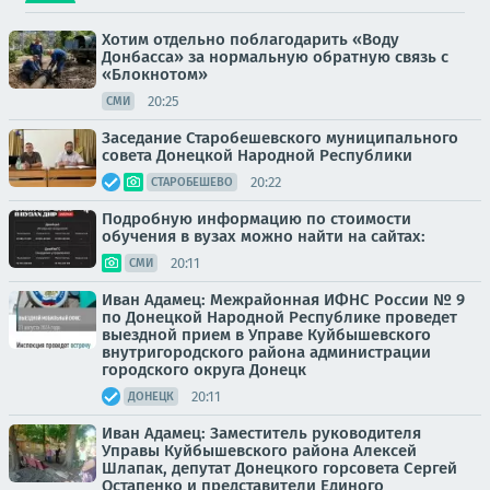
Хотим отдельно поблагодарить «Воду
Донбасса» за нормальную обратную связь с
«Блокнотом»
20:25
СМИ
Заседание Старобешевского муниципального
совета Донецкой Народной Республики
20:22
СТАРОБЕШЕВО
Подробную информацию по стоимости
обучения в вузах можно найти на сайтах:
20:11
СМИ
Иван Адамец: Межрайонная ИФНС России № 9
по Донецкой Народной Республике проведет
выездной прием в Управе Куйбышевского
внутригородского района администрации
городского округа Донецк
20:11
ДОНЕЦК
Иван Адамец: Заместитель руководителя
Управы Куйбышевского района Алексей
Шлапак, депутат Донецкого горсовета Сергей
Остапенко и представители Единого