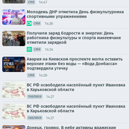
14:47
СМИ
Молодежь ДНР отметила День физкультурника
спортивными упражнениями
14:36
СМИ
Получили заряд бодрости и энергии: День
работника физкультуры и спорта макеевчане
отметили зарядкой
14:34
СМИ
Авария на Киевском проспекте могла оставить
верхние этажи без воды — «Вода Донбасса»
подтвердила утечку
14:30
СМИ
ВС РФ освободили населённый пункт Ивановка
в Харьковской области
14:27
ПАБЛИКИ
ВС РФ освободили населённый пункт Ивановка
в Харьковской области
14:27
ПАБЛИКИ
Донецк, громко. В небе активны вражеские