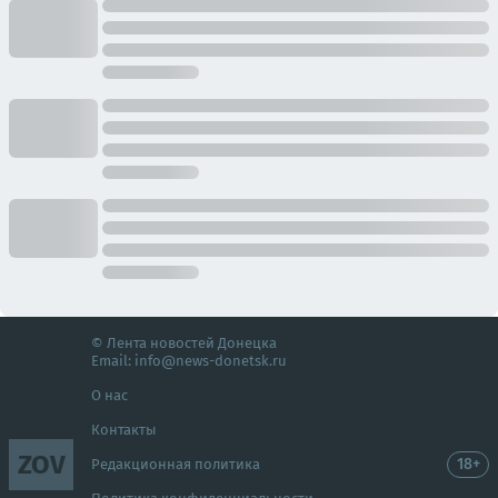
© Лента новостей Донецка
Email:
info@news-donetsk.ru
О нас
Контакты
ZOV
18+
Редакционная политика