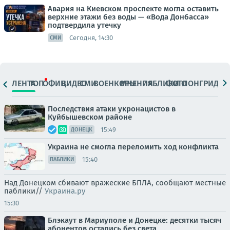
Авария на Киевском проспекте могла оставить
верхние этажи без воды — «Вода Донбасса»
подтвердила утечку
Сегодня, 14:30
СМИ
ЛЕНТА
ТОП
ОФИЦ.
ВИДЕО
СМИ
ВОЕНКОРЫ
МНЕНИЯ
ПАБЛИКИ
ФОТО
ЛОНГРИДЫ
Последствия атаки укронацистов в
Куйбышевском районе
15:49
ДОНЕЦК
Украина не смогла переломить ход конфликта
15:40
ПАБЛИКИ
Над Донецком сбивают вражеские БПЛА, сообщают местные
паблики//
Украина.ру
15:30
Блэкаут в Мариуполе и Донецке: десятки тысяч
абонентов остались без света