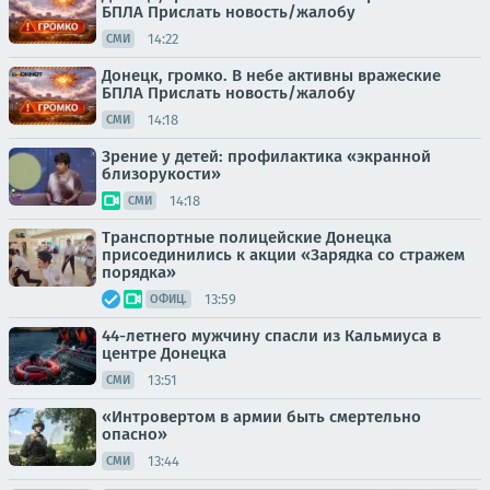
БПЛА Прислать новость/жалобу
14:22
СМИ
Донецк, громко. В небе активны вражеские
БПЛА Прислать новость/жалобу
14:18
СМИ
Зрение у детей: профилактика «экранной
близорукости»
14:18
СМИ
Транспортные полицейские Донецка
присоединились к акции «Зарядка со стражем
порядка»
13:59
ОФИЦ.
44-летнего мужчину спасли из Кальмиуса в
центре Донецка
13:51
СМИ
«Интровертом в армии быть смертельно
опасно»
13:44
СМИ