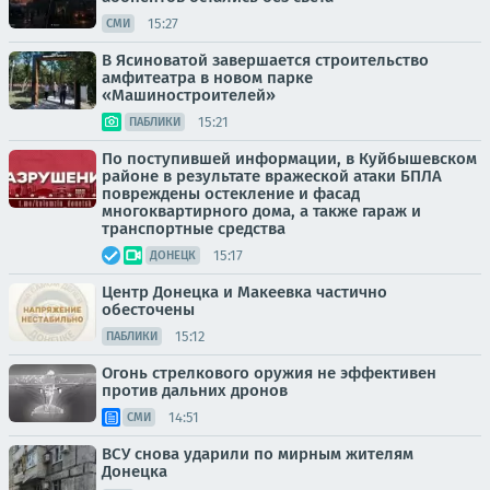
15:27
СМИ
В Ясиноватой завершается строительство
амфитеатра в новом парке
«Машиностроителей»
15:21
ПАБЛИКИ
По поступившей информации, в Куйбышевском
районе в результате вражеской атаки БПЛА
повреждены остекление и фасад
многоквартирного дома, а также гараж и
транспортные средства
15:17
ДОНЕЦК
Центр Донецка и Макеевка частично
обесточены
15:12
ПАБЛИКИ
Огонь стрелкового оружия не эффективен
против дальних дронов
14:51
СМИ
ВСУ снова ударили по мирным жителям
Донецка