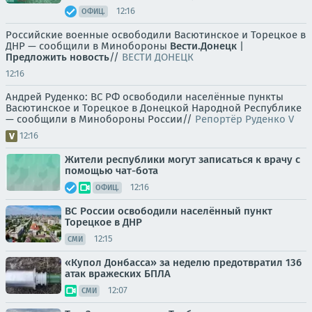
12:16
ОФИЦ.
Российские военные освободили Васютинское и Торецкое в
ДНР — сообщили в Минобороны
Вести.Донецк
|
Предложить новость
//
ВЕСТИ ДОНЕЦК
12:16
Андрей Руденко: ВС РФ освободили населённые пункты
Васютинское и Торецкое в Донецкой Народной Республике
— сообщили в Минобороны России//
Репортёр Руденко V
12:16
Жители республики могут записаться к врачу с
помощью чат-бота
12:16
ОФИЦ.
ВС России освободили населённый пункт
Торецкое в ДНР
12:15
СМИ
«Купол Донбасса» за неделю предотвратил 136
атак вражеских БПЛА
12:07
СМИ