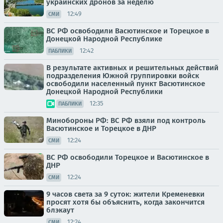
украинских дронов за неделю
12:49
СМИ
ВС РФ освободили Васютинское и Торецкое в
Донецкой Народной Республике
12:42
ПАБЛИКИ
В результате активных и решительных действий
подразделения Южной группировки войск
освободили населенный пункт Васютинское
Донецкой Народной Республики
12:35
ПАБЛИКИ
Минобороны РФ: ВС РФ взяли под контроль
Васютинское и Торецкое в ДНР
12:24
СМИ
ВС РФ освободили Торецкое и Васютинское в
ДНР
12:24
СМИ
9 часов света за 9 суток: жители Кременевки
просят хотя бы объяснить, когда закончится
блэкаут
12:24
СМИ