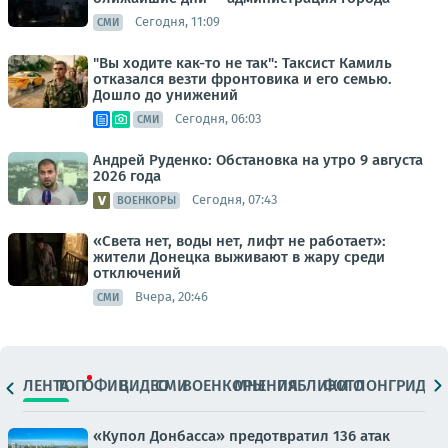
Сегодня, 11:09
СМИ
"Вы ходите как-то не так": Таксист Камиль
отказался везти фронтовика и его семью.
Дошло до унижений
Сегодня, 06:03
СМИ
Андрей Руденко: Обстановка на утро 9 августа
2026 года
Сегодня, 07:43
ВОЕНКОРЫ
«Света нет, воды нет, лифт не работает»:
жители Донецка выживают в жару среди
отключений
Вчера, 20:46
СМИ
ЛЕНТА
ТОП
ОФИЦ.
ВИДЕО
СМИ
ВОЕНКОРЫ
МНЕНИЯ
ПАБЛИКИ
ФОТО
ЛОНГРИДЫ
«Купол Донбасса» предотвратил 136 атак