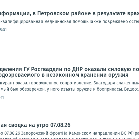
формации, в Петровском районе в результате враж
квалифицированная медицинская помощь.Также повреждено остекл
8:01
еления ГУ Росгвардии по ДНР оказали силовую по
подозреваемого в незаконном хранении оружия
гурант оказал вооруженное сопротивление. Благодаря слаженны
ый был обезврежен, у него изъяты оружие и боеприпасы. Видео:..
:41
я сводка на утро 07.08.26
ро 07.08.26 Запорожский фронтНа Каменском направлении ВС РФ р