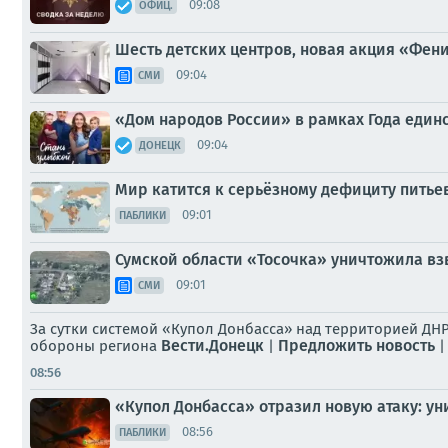
09:08
ОФИЦ.
Шесть детских центров, новая акция «Феник
09:04
СМИ
«Дом народов России» в рамках Года еди
09:04
ДОНЕЦК
Мир катится к серьёзному дефициту питье
09:01
ПАБЛИКИ
Сумской области «Тосочка» уничтожила вз
09:01
СМИ
За сутки системой «Купол Донбасса» над территорией ДН
Вести.Донецк
Предложить новость
обороны региона
|
08:56
«Купол Донбасса» отразил новую атаку: у
08:56
ПАБЛИКИ