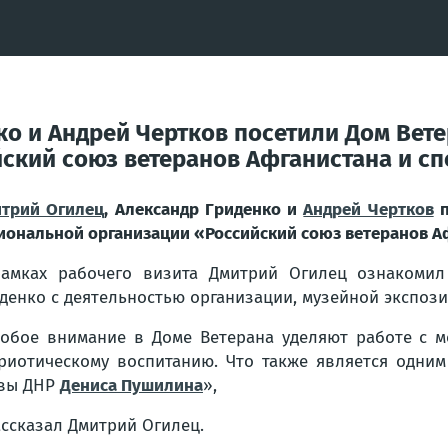
ко и Андрей Чертков посетили Дом Вет
ский союз ветеранов Афганистана и с
трий Огилец
, Александр Гриденко и
Андрей Чертков
п
иональной организации «Российский союз ветеранов А
амках рабочего визита Дмитрий Огилец ознакомил
денко с деятельностью организации, музейной экспоз
обое внимание в Доме Ветерана уделяют работе с 
риотическому воспитанию. Что также является одни
вы ДНР
Дениса Пушилина
»,
ассказал Дмитрий Огилец.