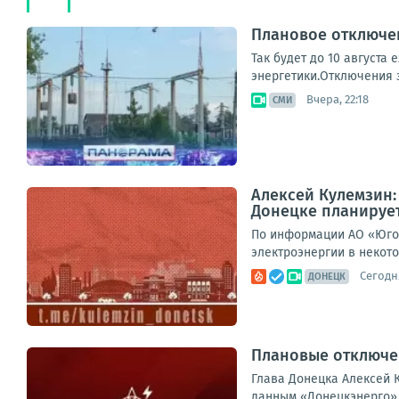
Плановое отключен
Так будет до 10 августа
энергетики.Отключения з
Вчера, 22:18
СМИ
Алексей Кулемзин
Донецке планирует
По информации АО «Юго-
электроэнергии в некото
Сегодня
ДОНЕЦК
Плановые отключен
Глава Донецка Алексей К
данным «Донецкэнерго» 