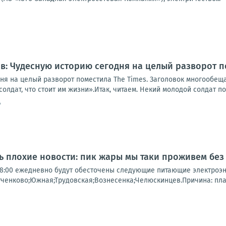
: Чудесную историю сегодня на целый разворот п
ня на целый разворот поместила The Times. Заголовок многообе
олдат, что стоит им жизни».Итак, читаем. Некий молодой солдат по
4
нь плохие новости: пик жары мы таки проживем без
о 18:00 ежедневно будут обесточены следующие питающие электроэ
тченково;Южная;Трудовская;Вознесенка;Челюскинцев.Причина: пл