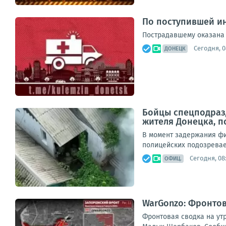
По поступившей ин
Пострадавшему оказана 
Сегодня, 0
ДОНЕЦК
Бойцы спецподразд
жителя Донецка, 
В момент задержания фи
полицейских подозреваем
Сегодня, 08
ОФИЦ.
WarGonzo: Фронтова
Фронтовая сводка на ут