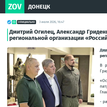
ZOV
ДОНЕЦК
3 июля 2026, 16:47
ОФИЦИАЛЬНО
Дмитрий Огилец, Александр Гриден
региональной организации «Россий
Дми
рег
В р
Гри
«Ос
пат
Гла
- р