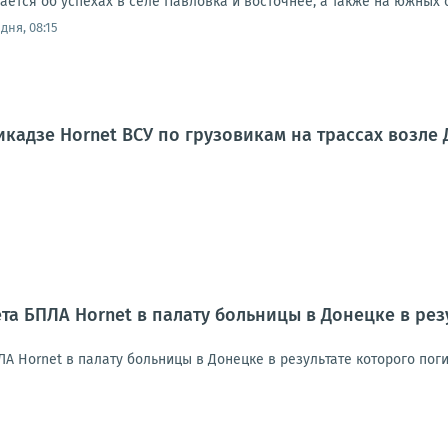
тся об успехах в селе Павловка и восточнее, а также на южных ок
дня, 08:15
кадзе Hornet ВСУ по грузовикам на трассах возле
та БПЛА Hornet в палату больницы в Донецке в рез
ЛА Hornet в палату больницы в Донецке в результате которого по