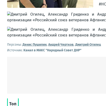
#НС
Персоны:
Денис Пушилин
,
Андрей Чертков
,
Дмитрий Огилец
Источник:
Канал в МАКС "Народный Совет ДНР"
Топ