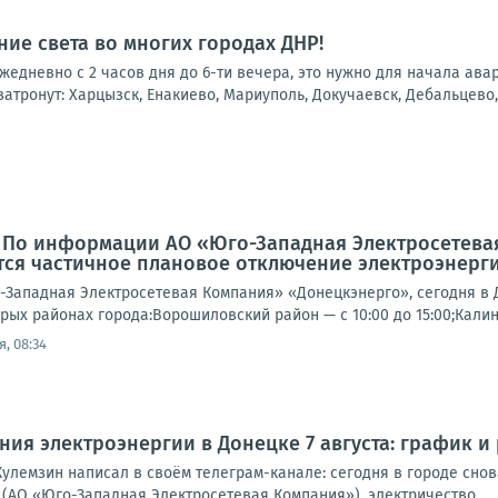
ие света во многих городах ДНР!
 ежедневно с 2 часов дня до 6-ти вечера, это нужно для начала ав
атронут: Харцызск, Енакиево, Мариуполь, Докучаевск, Дебальцево, 
: По информации АО «Юго-Западная Электросетева
ся частичное плановое отключение электроэнерги
Западная Электросетевая Компания» «Донецкэнерго», сегодня в 
рых районах города:Ворошиловский район — с 10:00 до 15:00;Калин
, 08:34
ия электроэнергии в Донецке 7 августа: график и
улемзин написал в своём телеграм-канале: сегодня в городе снова
(АО «Юго-Западная Электросетевая Компания»), электричество...