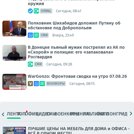
оружия
Сегодня, 08:41
ОФИЦ.
Полковник Шихабидов доложил Путину об
обстановке под Добропольем
Вчера, 23:49
СМИ
В Донецке пьяный мужик пострелял из АК по
«Скорой» и полиции: его «запаковала»
Росгвардия
Сегодня, 09:28
СМИ
WarGonzo: Фронтовая сводка на утро 07.08.26
Сегодня, 08:15
ВОЕНКОРЫ
ЛЕНТА
ТОП
ОФИЦ.
ВИДЕО
СМИ
ВОЕНКОРЫ
МНЕНИЯ
ПАБЛИКИ
ФОТО
ЛОНГРИДЫ
ЛУЧШИЕ ЦЕНЫ НА МЕБЕЛЬ ДЛЯ ДОМА и ОФИСА -
ВСЁ В ОДНОМ МЕСТЕ!