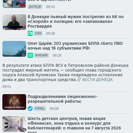
09:33
ДОНЕЦК
В Донецке пьяный мужик пострелял из АК по
«Скорой» и полиции: его «запаковала»
Росгвардия
09:28
СМИ
Олег Царёв: 203 украинских БПЛА сбито ПВО
ночью над 18 субъектами РФ:
09:26
МНЕНИЯ
В результате атаки БПЛА ВСУ в Петровском районе Донецка
пострадал мирный житель — сообщил глава городского
округа Алексей Кулемзин Также повреждено остекление
дома и два транспортных средства.//
ВЕСТИ ДОНЕЦК
09:14
Подразделениями лицензионно-
разрешительной работы:
09:08
ОФИЦ.
Шесть детских центров, новая акция
«Феникса», зона отдыха и конкурс для
библиотекарей: о главном на 7 августа 2026
года