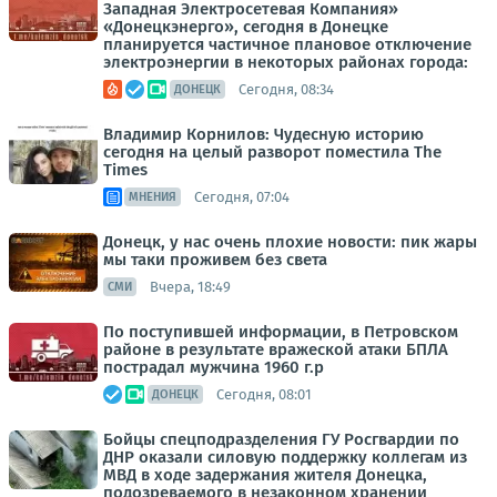
Западная Электросетевая Компания»
«Донецкэнерго», сегодня в Донецке
планируется частичное плановое отключение
электроэнергии в некоторых районах города:
Сегодня, 08:34
ДОНЕЦК
Владимир Корнилов: Чудесную историю
сегодня на целый разворот поместила The
Times
Сегодня, 07:04
МНЕНИЯ
Донецк, у нас очень плохие новости: пик жары
мы таки проживем без света
Вчера, 18:49
СМИ
По поступившей информации, в Петровском
районе в результате вражеской атаки БПЛА
пострадал мужчина 1960 г.р
Сегодня, 08:01
ДОНЕЦК
Бойцы спецподразделения ГУ Росгвардии по
ДНР оказали силовую поддержку коллегам из
МВД в ходе задержания жителя Донецка,
подозреваемого в незаконном хранении