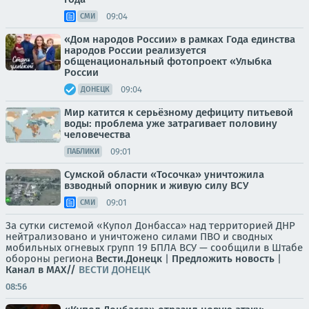
09:04
СМИ
«Дом народов России» в рамках Года единства
народов России реализуется
общенациональный фотопроект «Улыбка
России
09:04
ДОНЕЦК
Мир катится к серьёзному дефициту питьевой
воды: проблема уже затрагивает половину
человечества
09:01
ПАБЛИКИ
Сумской области «Тосочка» уничтожила
взводный опорник и живую силу ВСУ
09:01
СМИ
За сутки системой «Купол Донбасса» над территорией ДНР
нейтрализовано и уничтожено силами ПВО и сводных
мобильных огневых групп 19 БПЛА ВСУ — сообщили в Штабе
обороны региона
Вести.Донецк
|
Предложить новость
|
Канал в MAX//
ВЕСТИ ДОНЕЦК
08:56