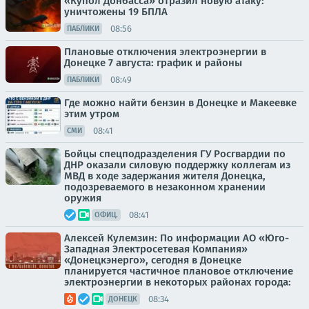
«Купол Донбасса» отразил новую атаку:
уничтожены 19 БПЛА
08:56
ПАБЛИКИ
Плановые отключения электроэнергии в
Донецке 7 августа: график и районы
08:49
ПАБЛИКИ
Где можно найти бензин в Донецке и Макеевке
этим утром
08:41
СМИ
Бойцы спецподразделения ГУ Росгвардии по
ДНР оказали силовую поддержку коллегам из
МВД в ходе задержания жителя Донецка,
подозреваемого в незаконном хранении
оружия
08:41
ОФИЦ.
Алексей Кулемзин: По информации АО «Юго-
Западная Электросетевая Компания»
«Донецкэнерго», сегодня в Донецке
планируется частичное плановое отключение
электроэнергии в некоторых районах города:
08:34
ДОНЕЦК