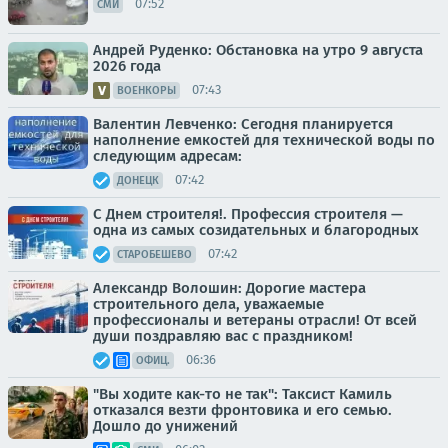
07:52
СМИ
Андрей Руденко: Обстановка на утро 9 августа
2026 года
07:43
ВОЕНКОРЫ
Валентин Левченко: Сегодня планируется
наполнение емкостей для технической воды по
следующим адресам:
07:42
ДОНЕЦК
С Днем строителя!. Профессия строителя —
одна из самых созидательных и благородных
07:42
СТАРОБЕШЕВО
Александр Волошин: Дорогие мастера
строительного дела, уважаемые
профессионалы и ветераны отрасли! От всей
души поздравляю вас с праздником!
06:36
ОФИЦ.
"Вы ходите как-то не так": Таксист Камиль
отказался везти фронтовика и его семью.
Дошло до унижений