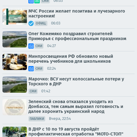
06:03
СМИ
МЧС России желает позитива и лучезарного
настроения!
06:03
ОФИЦ.
Олег Кожемяко поздравил строителей
Приморья с профессиональным праздником
04:27
СМИ
Минпросвещения РФ обновило новый
перечень учебников для школьников
02:24
СМИ
Марочко: ВСУ несут колоссальные потери у
Торского в ДНР
01:42
СМИ
Зеленский снова отказался уходить из
Донбасса, тем самым выразил готовность и
далее хоронить украинский народ
Вчера, 22:54
ПАБЛИКИ
В ДНР с 10 по 19 августа пройдёт
профилактическая отработка "МОТО-СТОП"