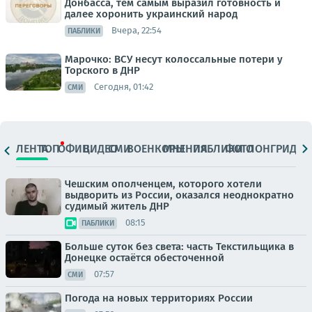
Донбасса, тем самым выразил готовность и
далее хоронить украинский народ
Вчера, 22:54
ПАБЛИКИ
Марочко: ВСУ несут колоссальные потери у
Торского в ДНР
Сегодня, 01:42
СМИ
ЛЕНТА
ТОП
ОФИЦ.
ВИДЕО
СМИ
ВОЕНКОРЫ
МНЕНИЯ
ПАБЛИКИ
ФОТО
ЛОНГРИДЫ
Чешским ополченцем, которого хотели
выдворить из России, оказался неоднократно
судимый житель ДНР
08:15
ПАБЛИКИ
Больше суток без света: часть Текстильщика в
Донецке остаётся обесточенной
07:57
СМИ
Погода на новых территориях России