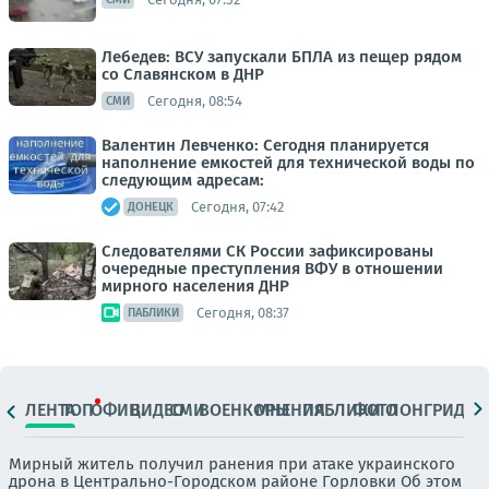
Лебедев: ВСУ запускали БПЛА из пещер рядом
со Славянском в ДНР
Сегодня, 08:54
СМИ
Валентин Левченко: Сегодня планируется
наполнение емкостей для технической воды по
следующим адресам:
Сегодня, 07:42
ДОНЕЦК
Следователями СК России зафиксированы
очередные преступления ВФУ в отношении
мирного населения ДНР
Сегодня, 08:37
ПАБЛИКИ
ЛЕНТА
ТОП
ОФИЦ.
ВИДЕО
СМИ
ВОЕНКОРЫ
МНЕНИЯ
ПАБЛИКИ
ФОТО
ЛОНГРИДЫ
Мирный житель получил ранения при атаке украинского
дрона в Центрально-Городском районе Горловки Об этом