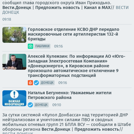
сообщил глава городского округа Иван Приходько.
Вести.Донецк
|
Предложить новость
|
Канал в MAX
//
ВЕСТИ
ДОНЕЦК
09:18
Горловское отделение КСВО ДНР передало
маскировочные сети артиллеристам 132-й
бригады
09:16
ПАБЛИКИ
Алексей Кулемзин: По информации АО «Юго-
Западная Электросетевая Компания»
«Донецкэнерго», в Кировском районе
произошло автоматическое отключение 9
трансформаторных подстанций
09:16
ДОНЕЦК
Наталья Бегуненко: Уважаемые жители
Петровского района
09:10
ДОНЕЦК
За сутки системой «Купол Донбасса» над территорией ДНР
нейтрализован и уничтожен силами ПВО и сводных
мобильных огневых групп 21 БПЛА ВСУ — сообщили в Штабе
обороны региона
Вести.Донецк
|
Предложить новость
//