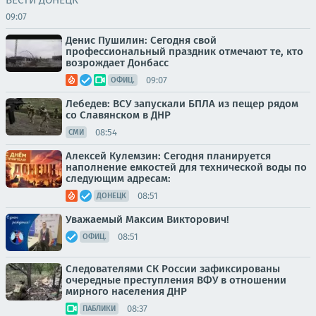
ВЕСТИ ДОНЕЦК
09:07
Денис Пушилин: Сегодня свой
профессиональный праздник отмечают те, кто
возрождает Донбасс
09:07
ОФИЦ.
Лебедев: ВСУ запускали БПЛА из пещер рядом
со Славянском в ДНР
08:54
СМИ
Алексей Кулемзин: Сегодня планируется
наполнение емкостей для технической воды по
следующим адресам:
08:51
ДОНЕЦК
Уважаемый Максим Викторович!
08:51
ОФИЦ.
Следователями СК России зафиксированы
очередные преступления ВФУ в отношении
мирного населения ДНР
08:37
ПАБЛИКИ