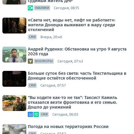
судимый житель ДНР
Сегодня, 08:15
ПАБЛИКИ
«Света нет, воды нет, лифт не работает»:
жители Донецка выживают в жару среди
отключений
Вчера, 20:46
СМИ
Андрей Руденко: Обстановка на утро 9 августа
2026 года
Сегодня, 07:43
ВОЕНКОРЫ
Больше суток без света: часть Текстильщика в
Донецке остаётся обесточенной
Сегодня, 07:57
СМИ
"Вы ходите как-то не так": Таксист Камиль
отказался везти фронтовика и его семью.
Дошло до унижений
Сегодня, 06:03
СМИ
Погода на новых территориях России
Сегодня, 07:52
СМИ