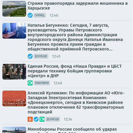
Стражи правопорядка задержали мошенника в
Харцызске
12:46
ОФИЦ.
Наталья Бегуненко: Сегодня, 7 августа,
руководитель Управы Петровского
внутригородского района Администрации
городского округа Донецк Наталья Ивановна
Бегуненко провела прием граждан в
общественной приёмной Петровского...
12:45
ДОНЕЦК
Единая Россия, фонд «Наша Правда» и ЦБСТ
передали технику бойцам группировки
«Центр» в ДНР
12:40
ПАБЛИКИ
Алексей Кулемзин: По информации АО «Юго-
Западная Электросетевая Компания»
«Донецкэнерго», сегодня в Киевском районе
плановое отключение 62 трансформаторных
подстанций
12:34
ДОНЕЦК
Минобороны России сообщило об ударах