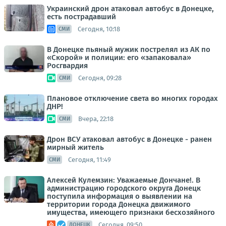
Украинский дрон атаковал автобус в Донецке,
есть пострадавший
Сегодня, 10:18
СМИ
В Донецке пьяный мужик пострелял из АК по
«Скорой» и полиции: его «запаковала»
Росгвардия
Сегодня, 09:28
СМИ
Плановое отключение света во многих городах
ДНР!
Вчера, 22:18
СМИ
Дрон ВСУ атаковал автобус в Донецке - ранен
мирный житель
Сегодня, 11:49
СМИ
Алексей Кулемзин: Уважаемые Дончане!. В
администрацию городского округа Донецк
поступила информация о выявлении на
территории города Донецка движимого
имущества, имеющего признаки бесхозяйного
Сегодня, 09:50
ДОНЕЦК