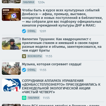
12:04
ПАБЛИКИ
Чтобы быть в курсе всех культурных событий
Донбасса — афиш, премьер, выставок,
концертов и новых поступлений в библиотеки,
— мы собрали для вас подборку официальных
каналов учреждений культуры ДНР в МАКС:
12:01
ОФИЦ.
Валентин Трушнин: Как квадроциклист с
приличным стажем и имевший в своем парке
разные модели и объемы, заинтересовался, на
чем ездят бриты
11:55
ВОЕНКОРЫ
Музыка, которая согревает сердца!
11:55
ОФИЦ.
СОТРУДНИКИ АППАРАТА УПРАВЛЕНИЯ
«ДОНБАССТЕПЛОЭНЕРГО» ПРИСОЕДИНИЛИСЬ К
ЕЖЕНЕДЕЛЬНОЙ ЭКОЛОГИЧЕСКОЙ АКЦИИ
«ЧИСТЫЙ ЧЕТВЕРГ»
11:55
ПАБЛИКИ
Дрон ВСУ атаковал автобус в Донецке - ранен