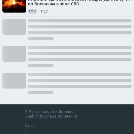
по боевикам в зоне СВО
11:24
СМИ
© Лента новостей Донецка
Email:
info@news-donetsk.ru
О нас