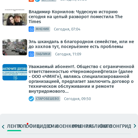
Владимир Корнилов: Чудесную историю
сегодня на целый разворот поместила The
Times
Сегодня, 07:04
МНЕНИЯ
Эль шкандаль в благородном семействе, или не
до хохлов тут, посерьёзнее есть проблемы
Сегодня, 11:09
ПАБЛИКИ
Уважаемый абонент!. Общество с ограниченной
ответственностью «Черноморнефтегаз» (далее
- ООО «ЧМНГ»), являясь специализированной
организацией, предлагает заключить договор о
техническом обслуживании и ремонте
внутридомового...
Сегодня, 09:50
СТАРОБЕШЕВО
ЛЕНТА
ТОП
ОФИЦ.
ВИДЕО
СМИ
ВОЕНКОРЫ
МНЕНИЯ
ПАБЛИКИ
ФОТО
ЛОНГРИДЫ