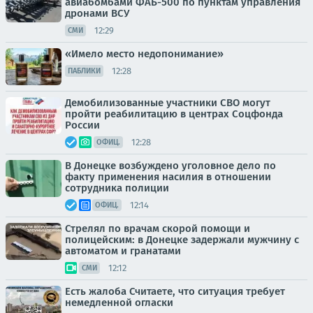
авиабомбами ФАБ-500 по пунктам управления
дронами ВСУ
12:29
СМИ
«Имело место недопонимание»
12:28
ПАБЛИКИ
Демобилизованные участники СВО могут
пройти реабилитацию в центрах Соцфонда
России
12:28
ОФИЦ.
В Донецке возбуждено уголовное дело по
факту применения насилия в отношении
сотрудника полиции
12:14
ОФИЦ.
Стрелял по врачам скорой помощи и
полицейским: в Донецке задержали мужчину с
автоматом и гранатами
12:12
СМИ
Есть жалоба Считаете, что ситуация требует
немедленной огласки