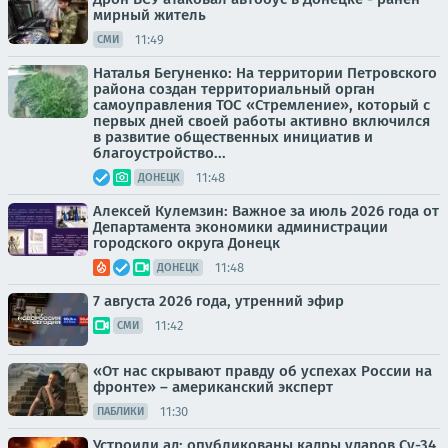
мирный житель
11:49
СМИ
Наталья Бегуненко: На территории Петровского
района создан территориальный орган
самоуправления ТОС «Стремление», который с
первых дней своей работы активно включился
в развитие общественных инициатив и
благоустройство...
11:48
ДОНЕЦК
Алексей Кулемзин: Важное за июль 2026 года от
Департамента экономики администрации
городского округа Донецк
11:48
ДОНЕЦК
7 августа 2026 года, утренний эфир
11:42
СМИ
«От нас скрывают правду об успехах России на
фронте» – американский эксперт
11:30
ПАБЛИКИ
Устроили ад: опубликованы кадры ударов Су-34