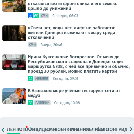
отказался везти фронтовика и его семью.
Дошло до унижений
Сегодня, 06:03
СМИ
«Света нет, воды нет, лифт не работает»:
жители Донецка выживают в жару среди
отключений
Вчера, 20:46
СМИ
Ирина Куксенкова: Воскресное. От меня до
Республиканского стадиона в Донецке ходит
маршрутка №38, с ней все привычно и обычно,
проезд 30 рублей, можно платить картой
Сегодня, 09:51
МНЕНИЯ
В Азовском море учёные тестируют сети от
медуз
Сегодня, 10:08
ПАБЛИКИ
ЛЕНТА
ТОП
ОФИЦ.
ВИДЕО
СМИ
ВОЕНКОРЫ
МНЕНИЯ
ПАБЛИКИ
ФОТО
ЛОНГРИДЫ