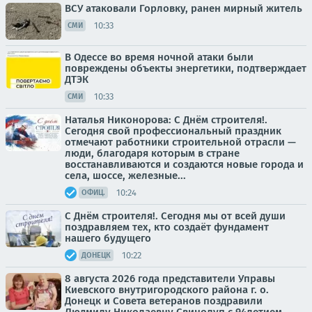
ВСУ атаковали Горловку, ранен мирный житель
10:33
СМИ
В Одессе во время ночной атаки были
повреждены объекты энергетики, подтверждает
ДТЭК
10:33
СМИ
Наталья Никонорова: С Днём строителя!.
Сегодня свой профессиональный праздник
отмечают работники строительной отрасли —
люди, благодаря которым в стране
восстанавливаются и создаются новые города и
села, шоссе, железные...
10:24
ОФИЦ.
С Днём строителя!. Сегодня мы от всей души
поздравляем тех, кто создаёт фундамент
нашего будущего
10:22
ДОНЕЦК
8 августа 2026 года представители Управы
Киевского внутригородского района г. о.
Донецк и Совета ветеранов поздравили