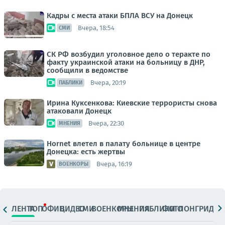
Кадры с места атаки БПЛА ВСУ на Донецк
Вчера, 18:54
СМИ
СК РФ возбудил уголовное дело о теракте по
факту украинской атаки на больницу в ДНР,
сообщили в ведомстве
Вчера, 20:19
ПАБЛИКИ
Ирина Куксенкова: Киевские террористы снова
атаковали Донецк
Вчера, 22:30
МНЕНИЯ
Hornet влетел в палату больнице в центре
Донецка: есть жертвы
Вчера, 16:19
ВОЕНКОРЫ
ЛЕНТА
ТОП
ОФИЦ.
ВИДЕО
СМИ
ВОЕНКОРЫ
МНЕНИЯ
ПАБЛИКИ
ФОТО
ЛОНГРИДЫ