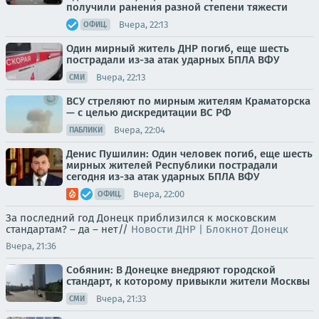
получили ранения разной степени тяжести
Вчера, 22:13
ОФИЦ.
Один мирный житель ДНР погиб, еще шесть
пострадали из-за атак ударных БПЛА ВФУ
Вчера, 22:13
СМИ
ВСУ стреляют по мирным жителям Краматорска
— с целью дискредитации ВС РФ
Вчера, 22:04
ПАБЛИКИ
Денис Пушилин: Один человек погиб, еще шесть
мирных жителей Республики пострадали
сегодня из-за атак ударных БПЛА ВФУ
Вчера, 22:00
ОФИЦ.
За последний год Донецк приблизился к московским
стандартам? – да – нет//
Новости ДНР | Блокнот Донецк
Вчера, 21:36
Собянин: В Донецке внедряют городской
стандарт, к которому привыкли жители Москвы
Вчера, 21:33
СМИ