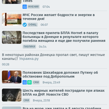
Times
07:04
МНЕНИЯ
МЧС России желает бодрости и энергии в
течение дня!
06:07
ОФИЦ.
Последствия прилета БПЛА Hornet в палату
больницы в Донецке в результате которого
погибла женщина и еще две получили ранения
04:54
ПАБЛИКИ
В некоторых районах Донецка пропал свет, пишут местные
каналы//
Украина.ру
00:28
Полковник Шихабидов доложил Путину об
обстановке под Добропольем
Вчера, 23:49
СМИ
Шесть мирных жителей пострадали при атаках
БПЛА на ДНР. Новости СВО
Вчера, 23:18
СМИ
Все на море: уже завтра и 8 августа столбики