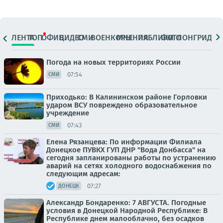
ЛЕНТА
ТОП
ОФИЦ.
ВИДЕО
СМИ
ВОЕНКОРЫ
МНЕНИЯ
ПАБЛИКИ
ФОТО
ЛОНГРИДЫ
Погода на новых территориях России
07:54
СМИ
Приходько: В Калининском районе Горловки
ударом ВСУ повреждено образовательное
учреждение
07:43
СМИ
Елена Рязанцева: По информации Филиала
Донецкое ПУВКХ ГУП ДНР "Вода Донбасса" на
сегодня запланированы работы по устранению
аварий на сетях холодного водоснабжения по
следующим адресам:
07:27
ДОНЕЦК
Александр Бондаренко: 7 АВГУСТА. Погодные
условия в Донецкой Народной Республике: В
Республике днем малооблачно, без осадков