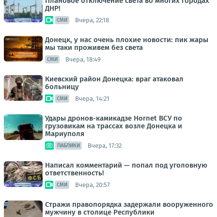
Плановое отключение света во многих городах
ДНР!
Вчера, 22:18
СМИ
Донецк, у нас очень плохие новости: пик жары
мы таки проживем без света
Вчера, 18:49
СМИ
Киевский район Донецка: враг атаковал
больницу
Вчера, 14:21
СМИ
Удары дронов-камикадзе Hornet ВСУ по
грузовикам на трассах возле Донецка и
Мариуполя
Вчера, 17:32
ПАБЛИКИ
Написал комментарий — попал под уголовную
ответственность!
Вчера, 20:57
СМИ
Стражи правопорядка задержали вооруженного
мужчину в столице Республики