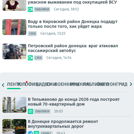
ужасном выживании под оккупацией ВСУ
Сегодня, 18:12
ПАБЛИКИ
Воду в Кировский район Донецка подадут
только после того, как уйдет жара
Сегодня, 13:23
СМИ
Петровский район донецка: враг атаковал
пассажирский автобус
Сегодня, 14:14
СМИ
ЛЕНТА
ТОП
ОФИЦ.
ВИДЕО
СМИ
ВОЕНКОРЫ
МНЕНИЯ
ПАБЛИКИ
ФОТО
ЛОНГРИДЫ
В Тельманово до конца 2026 года построят
новый 70-квартирный дом
20:03
ПАБЛИКИ
В Донецке продолжается ремонт
внутриквартальных дорог
19:43
ОФИЦ.