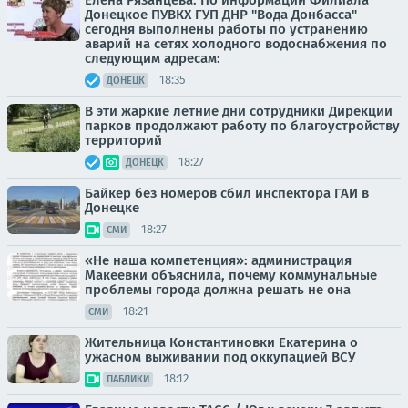
Донецкое ПУВКХ ГУП ДНР "Вода Донбасса"
сегодня выполнены работы по устранению
аварий на сетях холодного водоснабжения по
следующим адресам:
18:35
ДОНЕЦК
В эти жаркие летние дни сотрудники Дирекции
парков продолжают работу по благоустройству
территорий
18:27
ДОНЕЦК
Байкер без номеров сбил инспектора ГАИ в
Донецке
18:27
СМИ
«Не наша компетенция»: администрация
Макеевки объяснила, почему коммунальные
проблемы города должна решать не она
18:21
СМИ
Жительница Константиновки Екатерина о
ужасном выживании под оккупацией ВСУ
18:12
ПАБЛИКИ