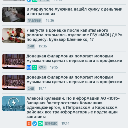
В Мариуполе мужчина нашёл сумку с деньгами
и потратил их
19:36
ПАБЛИКИ
7 августа в Донецке после капитального
ремонта открылось отделение ГБУ «МФЦ ДНР»
по адресу: бульвар Шевченко, 17
19:36
СМИ
Донецкая филармония помогает молодым
музыкантам сделать первые шаги в профессии
19:15
СМИ
Донецкая филармония помогает молодым
музыкантам сделать первые шаги в профессии
19:14
СМИ
Алексей Кулемзин: По информации АО «Юго-
Западная Электросетевая Компания»
«Донецкэнерго», в Петровском и Кировском
районах все трансформаторные подстанции
запитаны
19:14
ДОНЕЦК