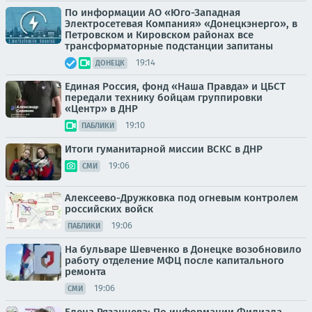
По информации АО «Юго-Западная
Электросетевая Компания» «Донецкэнерго», в
Петровском и Кировском районах все
трансформаторные подстанции запитаны
19:14
ДОНЕЦК
Единая Россия, фонд «Наша Правда» и ЦБСТ
передали технику бойцам группировки
«Центр» в ДНР
19:10
ПАБЛИКИ
Итоги гуманитарной миссии ВСКС в ДНР
19:06
СМИ
Алексеево-Дружковка под огневым контролем
российских войск
19:06
ПАБЛИКИ
На бульваре Шевченко в Донецке возобновило
работу отделение МФЦ после капитального
ремонта
19:06
СМИ
Елена Рязанцева: По информации Филиала