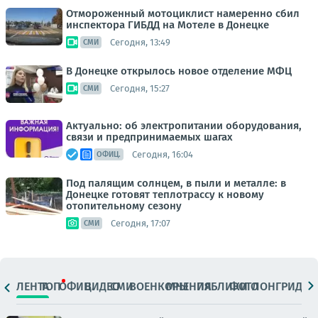
Отмороженный мотоциклист намеренно сбил
инспектора ГИБДД на Мотеле в Донецке
Сегодня, 13:49
СМИ
В Донецке открылось новое отделение МФЦ
Сегодня, 15:27
СМИ
Актуально: об электропитании оборудования,
связи и предпринимаемых шагах
Сегодня, 16:04
ОФИЦ.
Под палящим солнцем, в пыли и металле: в
Донецке готовят теплотрассу к новому
отопительному сезону
Сегодня, 17:07
СМИ
ЛЕНТА
ТОП
ОФИЦ.
ВИДЕО
СМИ
ВОЕНКОРЫ
МНЕНИЯ
ПАБЛИКИ
ФОТО
ЛОНГРИДЫ