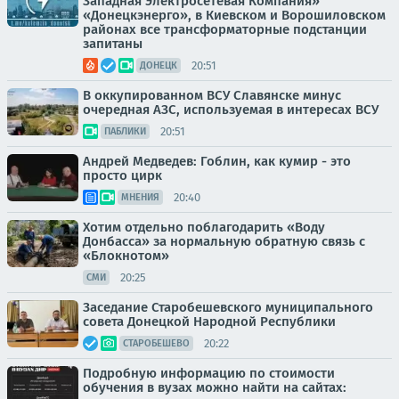
Западная Электросетевая Компания»
«Донецкэнерго», в Киевском и Ворошиловском
районах все трансформаторные подстанции
запитаны
20:51
ДОНЕЦК
В оккупированном ВСУ Славянске минус
очередная АЗС, используемая в интересах ВСУ
20:51
ПАБЛИКИ
Андрей Медведев: Гоблин, как кумир - это
просто цирк
20:40
МНЕНИЯ
Хотим отдельно поблагодарить «Воду
Донбасса» за нормальную обратную связь с
«Блокнотом»
20:25
СМИ
Заседание Старобешевского муниципального
совета Донецкой Народной Республики
20:22
СТАРОБЕШЕВО
Подробную информацию по стоимости
обучения в вузах можно найти на сайтах: