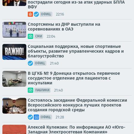
пострадали сегодня из-за атак ударных БПЛА
ВФУ
22:16
ОФИЦ.
Спортсмены из ДНР выступили на
соревнованиях в ОАЭ
22:04
СМИ
Социальная поддержка, новые спортивные
объекты, развитие управленческих кадров и
благоустройство
21:40
ОФИЦ.
В ЦГКБ № 9 Донецка открылось первичное
сосудистое отделение для пациентов с
инсультами
21:40
ПАБЛИКИ
Состоялось заседание Федеральной комиссии
Всероссийского конкурса лучших проектов
создания городской среды
21:28
ОФИЦ.
Алексей Кулемзин: По информации АО «Юго-
Западная Электросетевая Компания»