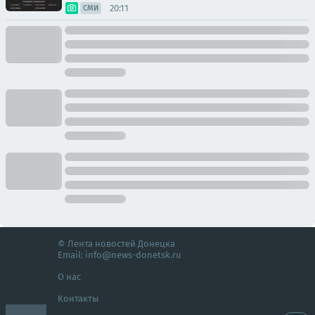
20:11
СМИ
© Лента новостей Донецка
Email:
info@news-donetsk.ru
О нас
Контакты