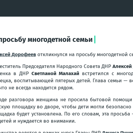
просьбу многодетной семьи
ксей Дорофеев
откликнулся на просьбу многодетной с
еститель Председателя Народного Совета ДНР
Алексей
бенка в ДНР
Светланой Малахай
встретился с многод
ецка, воспитывающей пятерых детей. Глава семьи — в
 что не всегда находится рядом.
оде разговора женщина не просила бытовой помощи 
скую площадку во дворе, чтобы дети могли безопасно 
щадка будет установлена. По его словам, эта просьба
детей и нуждается во внимании.
инства ведется в рамках курса Главы ДНР
Дениса Пуш