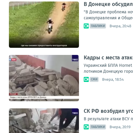
В Донецке обсудил
"В Донецке проблема но
самоуправления и Общест
Вчера, 20:48
ПАБЛИКИ
Кадры с места ата
Укра­ин­ский БПЛА Hornet а
лот­ни­ком Донец­кую город
Вчера, 18:54
СМИ
СК РФ возбудил уг
В результате атаки ВСУ
Вчера, 20:19
ПАБЛИКИ