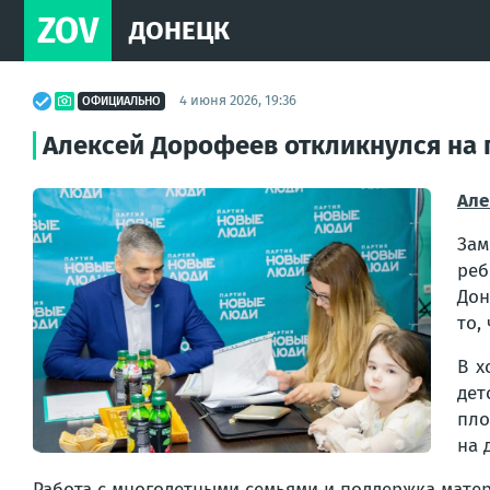
ZOV
ДОНЕЦК
4 июня 2026, 19:36
ОФИЦИАЛЬНО
Алексей Дорофеев откликнулся на 
Але
Зам
ре
Дон
то,
В х
дет
пло
на 
Работа с многодетными семьями и поддержка матер