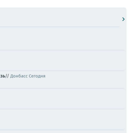
зь
//
Донбасс Сегодня