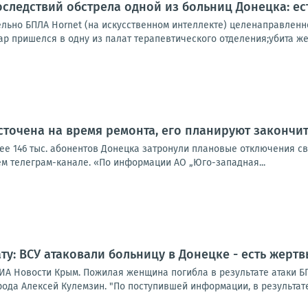
следствий обстрела одной из больниц Донецка: ес
ельно БПЛА Hornet (на искусственном интеллекте) целенаправленн
ар пришелся в одну из палат терапевтического отделения;убита же
сточена на время ремонта, его планируют закончит
лее 146 тыс. абонентов Донецка затронули плановые отключения с
ем телеграм-канале. «По информации АО „Юго-западная...
ту: ВСУ атаковали больницу в Донецке - есть жертв
ИА Новости Крым. Пожилая женщина погибла в результате атаки 
ода Алексей Кулемзин. "По поступившей информации, в результате