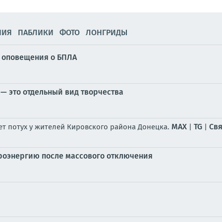
НИЯ
ПАБЛИКИ
ФОТО
ЛОНГРИДЫ
у оповещения о БПЛА
— это отдельный вид творчества
MAX
TG
Свя
ет потух у жителей Кировского района Донецка.
|
|
троэнергию после массового отключения