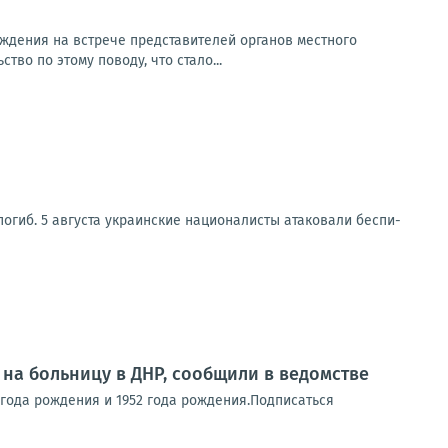
ждения на встрече представителей органов местного
о по этому поводу, что стало...
иб. 5 авгу­ста укра­ин­ские наци­о­на­ли­сты ата­ко­ва­ли бес­пи­
 на больницу в ДНР, сообщили в ведомстве
 года рождения и 1952 года рождения.Подписаться