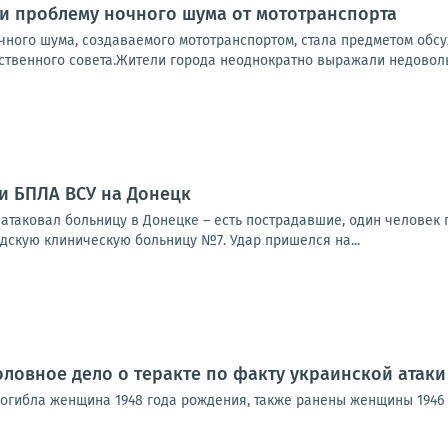
и проблему ночного шума от мототранспорта
чного шума, создаваемого мототранспортом, стала предметом обсу
венного совета.Жители города неоднократно выражали недовольств
ки БПЛА ВСУ на Донецк
та­ко­вал боль­ни­цу в Донец­ке – есть постра­дав­шие, один чело­век пог
­скую кли­ни­че­скую боль­ни­цу №7. Удар при­шел­ся на...
оловное дело о теракте по факту украинской атаки
 погибла женщина 1948 года рождения, также ранены женщины 1946