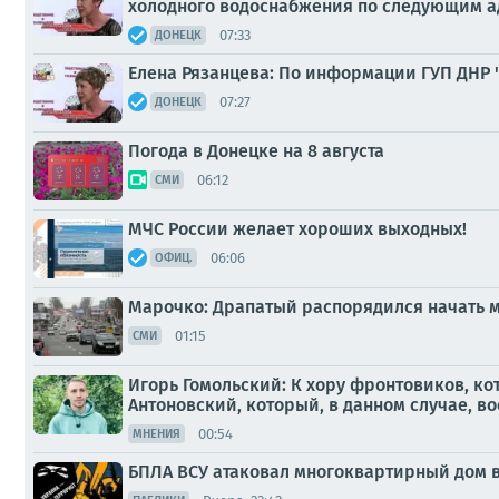
холодного водоснабжения по следующим а
07:33
ДОНЕЦК
Елена Рязанцева: По информации ГУП ДНР 
07:27
ДОНЕЦК
Погода в Донецке на 8 августа
06:12
СМИ
МЧС России желает хороших выходных!
06:06
ОФИЦ.
Марочко: Драпатый распорядился начать 
01:15
СМИ
Игорь Гомольский: К хору фронтовиков, к
Антоновский, который, в данном случае, во
00:54
МНЕНИЯ
БПЛА ВСУ атаковал многоквартирный дом в