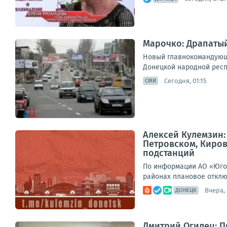
Марочко: Драпатый
Новый главнокомандующ
Донецкой народной респу
Сегодня, 01:15
СМИ
Алексей Кулемзин
Петровском, Киро
подстанций
По информации АО «Юго-
районах плановое отклю
Вчера, 
ДОНЕЦК
Дмитрий Огилец: Пя