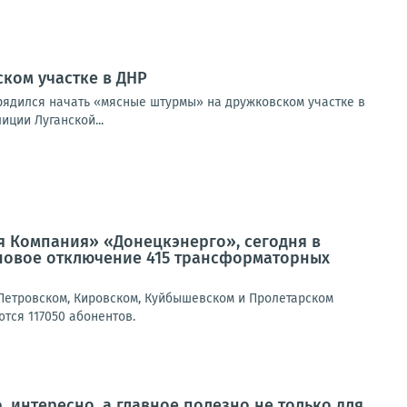
ком участке в ДНР
ядился начать «мясные штурмы» на дружковском участке в
ции Луганской...
я Компания» «Донецкэнерго», сегодня в
новое отключение 415 трансформаторных
Петровском, Кировском, Куйбышевском и Пролетарском
тся 117050 абонентов.
, интересно, а главное полезно не только для