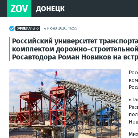
ZOV
ДОНЕЦК
4 июня 2026, 16:55
ОФИЦИАЛЬНО
Российский университет транспорт
комплектом дорожно-строительной
Росавтодора Роман Новиков на встре
Ро
ко
Рос
«Та
Рес
пол
Нов
Ми