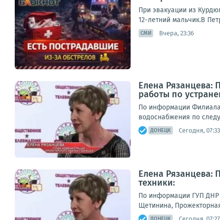
При эвакуации из Курдюм
12-летний мальчик.В Пет
Вчера, 23:36
СМИ
Елена Рязанцева: 
работы по устране
По информации Филиала 
водоснабжения по следую
Сегодня, 07:33
ДОНЕЦК
Елена Рязанцева: 
техники:
По информации ГУП ДНР 
Щетинина, Прожекторная;2
Сегодня, 07:27
ДОНЕЦК