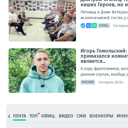
наших Героев, но и
Пятница в Доме Ветерана,
исключением.В гостях у 
Сегодня,
ОФИЦ.
Игорь Гомольский:
примазался комнат
является...
К хору фронтовиков, ко
данном случае, вообще д
Сегодня, 00:54
МНЕНИЯ
ЛЕНТА
ТОП
ОФИЦ.
ВИДЕО
СМИ
ВОЕНКОРЫ
МНЕ