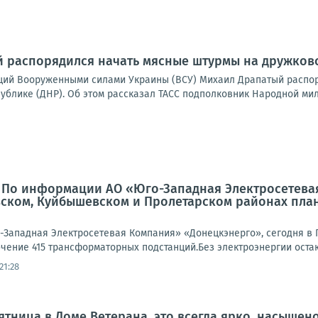
 распорядился начать мясные штурмы на дружковс
ий Вооруженными силами Украины (ВСУ) Михаил Драпатый распор
блике (ДНР). Об этом рассказал ТАСС подполковник Народной мили
: По информации АО «Юго-Западная Электросетева
вском, Куйбышевском и Пролетарском районах пла
Западная Электросетевая Компания» «Донецкэнерго», сегодня в 
чение 415 трансформаторных подстанций.Без электроэнергии остаю
21:28
тница в Доме Ветерана, это всегда ярко, насыщено