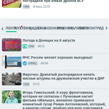
пострадали при атаках дронов ВСУ
Вчера, 22:33
СМИ
ЛЕНТА
ТОП
ОФИЦ.
ВИДЕО
СМИ
ВОЕНКОРЫ
МНЕНИЯ
ПАБЛИКИ
ФОТО
ЛОНГРИДЫ
Погода в Донецке на 8 августа
06:12
СМИ
МЧС России желает хороших выходных!
06:06
ОФИЦ.
Марочко: Драпатый распорядился начать
мясные штурмы на дружковском участке в ДНР
01:15
СМИ
Игорь Гомольский: К хору фронтовиков,
которые не согласны с Пучковым насчет
фильма «Малыш», внезапно примазался
комнатный гусар Роман Антоновский, который,
в данном случае, вообще для всех участников