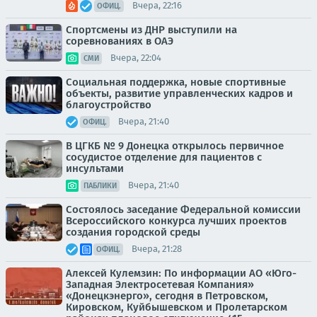
Вчера, 22:16
ОФИЦ.
Спортсмены из ДНР выступили на
соревнованиях в ОАЭ
Вчера, 22:04
СМИ
Социальная поддержка, новые спортивные
объекты, развитие управленческих кадров и
благоустройство
Вчера, 21:40
ОФИЦ.
В ЦГКБ № 9 Донецка открылось первичное
сосудистое отделение для пациентов с
инсультами
Вчера, 21:40
ПАБЛИКИ
Состоялось заседание Федеральной комиссии
Всероссийского конкурса лучших проектов
создания городской среды
Вчера, 21:28
ОФИЦ.
Алексей Кулемзин: По информации АО «Юго-
Западная Электросетевая Компания»
«Донецкэнерго», сегодня в Петровском,
Кировском, Куйбышевском и Пролетарском