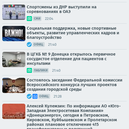
Спортсмены из ДНР выступили на
соревнованиях в ОАЭ
22:04
СМИ
Социальная поддержка, новые спортивные
объекты, развитие управленческих кадров и
благоустройство
21:40
ОФИЦ.
В ЦГКБ № 9 Донецка открылось первичное
сосудистое отделение для пациентов с
инсультами
21:40
ПАБЛИКИ
Состоялось заседание Федеральной комиссии
Всероссийского конкурса лучших проектов
создания городской среды
21:28
ОФИЦ.
Алексей Кулемзин: По информации АО «Юго-
Западная Электросетевая Компания»
«Донецкэнерго», сегодня в Петровском,
Кировском, Куйбышевском и Пролетарском
районах плановое отключение 415