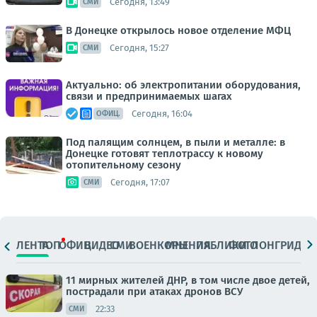
Сегодня, 13:49
СМИ
В Донецке открылось новое отделение МФЦ
Сегодня, 15:27
СМИ
Актуально: об электропитании оборудования,
связи и предпринимаемых шагах
Сегодня, 16:04
ОФИЦ.
Под палящим солнцем, в пыли и металле: в
Донецке готовят теплотрассу к новому
отопительному сезону
Сегодня, 17:07
СМИ
ЛЕНТА
ТОП
ОФИЦ.
ВИДЕО
СМИ
ВОЕНКОРЫ
МНЕНИЯ
ПАБЛИКИ
ФОТО
ЛОНГРИДЫ
11 мирных жителей ДНР, в том числе двое детей,
пострадали при атаках дронов ВСУ
22:33
СМИ