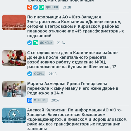
трансформаторных подстанций
21:28
ДОНЕЦК
По информации АО «Юго-Западная
Электросетевая Компания» «Донецкэнерго»,
сегодня в Петровском и Кировском районах
плановое отключение 415 трансформаторных
подстанций
21:24
ДОНЕЦК
С сегодняшнего дня в Калининском районе
Донецка после капитального ремонта
возобновило работу отделение МФЦ,
расположенное на бульваре Шевченко, 17
21:13
ОФИЦ.
Марина Ахмедова: Ирина Геннадьевна
переехала к сыну Ивану и его жене Дарье в
Родинское в 24-м
20:57
МНЕНИЯ
Алексей Кулемзин: По информации АО «Юго-
Западная Электросетевая Компания»
«Донецкэнерго», в Киевском и Ворошиловском
районах все трансформаторные подстанции
запитаны