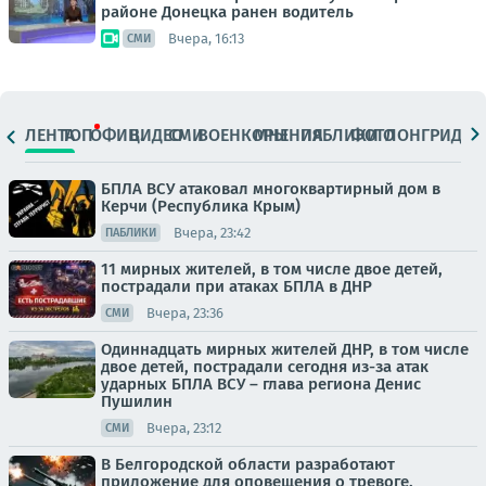
районе Донецка ранен водитель
Вчера, 16:13
СМИ
ЛЕНТА
ТОП
ОФИЦ.
ВИДЕО
СМИ
ВОЕНКОРЫ
МНЕНИЯ
ПАБЛИКИ
ФОТО
ЛОНГРИДЫ
БПЛА ВСУ атаковал многоквартирный дом в
Керчи (Республика Крым)
Вчера, 23:42
ПАБЛИКИ
11 мирных жителей, в том числе двое детей,
пострадали при атаках БПЛА в ДНР
Вчера, 23:36
СМИ
Одиннадцать мирных жителей ДНР, в том числе
двое детей, пострадали сегодня из-за атак
ударных БПЛА ВСУ – глава региона Денис
Пушилин
Вчера, 23:12
СМИ
В Белгородской области разработают
приложение для оповещения о тревоге.