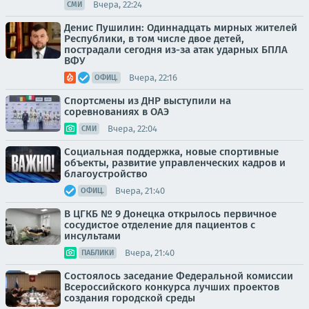
Вчера, 22:24
СМИ
Денис Пушилин: Одиннадцать мирных жителей
Республики, в том числе двое детей,
пострадали сегодня из-за атак ударных БПЛА
ВФУ
Вчера, 22:16
ОФИЦ.
Спортсмены из ДНР выступили на
соревнованиях в ОАЭ
Вчера, 22:04
СМИ
Социальная поддержка, новые спортивные
объекты, развитие управленческих кадров и
благоустройство
Вчера, 21:40
ОФИЦ.
В ЦГКБ № 9 Донецка открылось первичное
сосудистое отделение для пациентов с
инсультами
Вчера, 21:40
ПАБЛИКИ
Состоялось заседание Федеральной комиссии
Всероссийского конкурса лучших проектов
создания городской среды