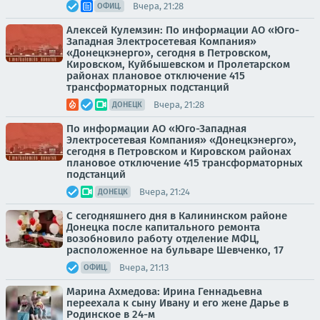
Вчера, 21:28
ОФИЦ.
Алексей Кулемзин: По информации АО «Юго-
Западная Электросетевая Компания»
«Донецкэнерго», сегодня в Петровском,
Кировском, Куйбышевском и Пролетарском
районах плановое отключение 415
трансформаторных подстанций
Вчера, 21:28
ДОНЕЦК
По информации АО «Юго-Западная
Электросетевая Компания» «Донецкэнерго»,
сегодня в Петровском и Кировском районах
плановое отключение 415 трансформаторных
подстанций
Вчера, 21:24
ДОНЕЦК
С сегодняшнего дня в Калининском районе
Донецка после капитального ремонта
возобновило работу отделение МФЦ,
расположенное на бульваре Шевченко, 17
Вчера, 21:13
ОФИЦ.
Марина Ахмедова: Ирина Геннадьевна
переехала к сыну Ивану и его жене Дарье в
Родинское в 24-м